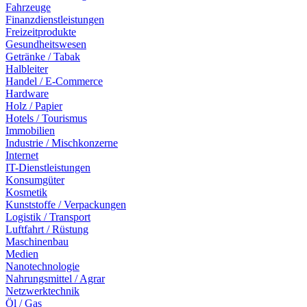
Fahrzeuge
Finanzdienstleistungen
Freizeitprodukte
Gesundheitswesen
Getränke / Tabak
Halbleiter
Handel / E-Commerce
Hardware
Holz / Papier
Hotels / Tourismus
Immobilien
Industrie / Mischkonzerne
Internet
IT-Dienstleistungen
Konsumgüter
Kosmetik
Kunststoffe / Verpackungen
Logistik / Transport
Luftfahrt / Rüstung
Maschinenbau
Medien
Nanotechnologie
Nahrungsmittel / Agrar
Netzwerktechnik
Öl / Gas