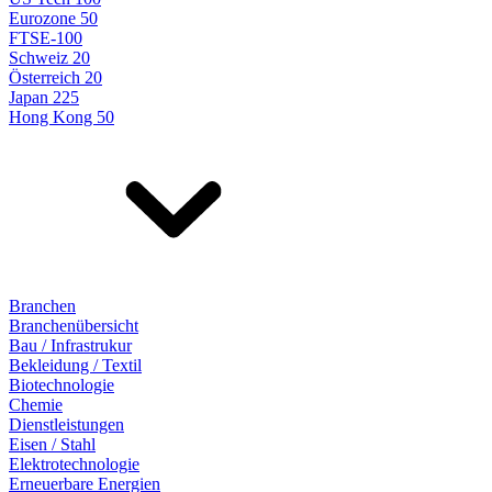
Eurozone 50
FTSE-100
Schweiz 20
Österreich 20
Japan 225
Hong Kong 50
Branchen
Branchenübersicht
Bau / Infrastrukur
Bekleidung / Textil
Biotechnologie
Chemie
Dienstleistungen
Eisen / Stahl
Elektrotechnologie
Erneuerbare Energien