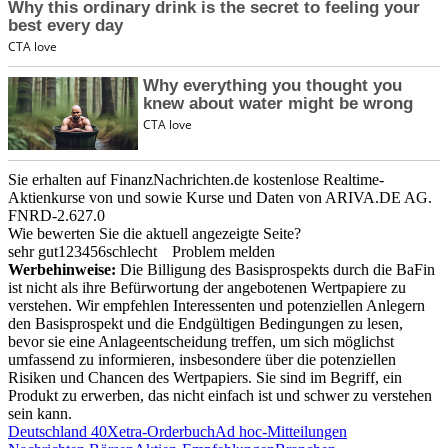
Sie erhalten auf FinanzNachrichten.de kostenlose Realtime-
Aktienkurse von
und
sowie Kurse und Daten von
ARIVA.DE AG
.
FNRD-2.627.0
Wie bewerten Sie die aktuell angezeigte Seite?
sehr gut
1
2
3
4
5
6
schlecht
Problem melden
Werbehinweise:
Die Billigung des Basisprospekts durch die BaFin
ist nicht als ihre Befürwortung der angebotenen Wertpapiere zu
verstehen. Wir empfehlen Interessenten und potenziellen Anlegern
den Basisprospekt und die Endgültigen Bedingungen zu lesen,
bevor sie eine Anlageentscheidung treffen, um sich möglichst
umfassend zu informieren, insbesondere über die potenziellen
Risiken und Chancen des Wertpapiers. Sie sind im Begriff, ein
Produkt zu erwerben, das nicht einfach ist und schwer zu verstehen
sein kann.
Deutschland 40
Xetra-Orderbuch
Ad hoc-Mitteilungen