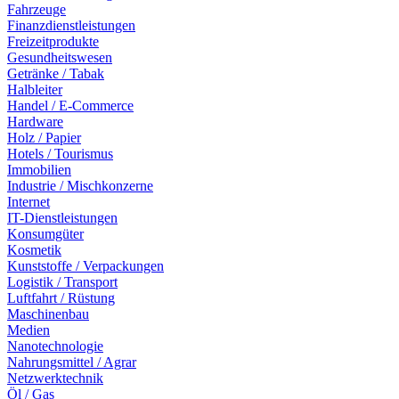
Fahrzeuge
Finanzdienstleistungen
Freizeitprodukte
Gesundheitswesen
Getränke / Tabak
Halbleiter
Handel / E-Commerce
Hardware
Holz / Papier
Hotels / Tourismus
Immobilien
Industrie / Mischkonzerne
Internet
IT-Dienstleistungen
Konsumgüter
Kosmetik
Kunststoffe / Verpackungen
Logistik / Transport
Luftfahrt / Rüstung
Maschinenbau
Medien
Nanotechnologie
Nahrungsmittel / Agrar
Netzwerktechnik
Öl / Gas