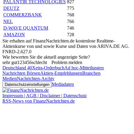
PALANTIR TECHNOLOGIES
827
DEUTZ
775
COMMERZBANK
768
NEL
766
D-WAVE QUANTUM
746
AMAZON
728
Sie erhalten auf FinanzNachrichten.de kostenlose Realtime-
Aktienkurse von
und
sowie Kurse und Daten von
ARIVA.DE AG
.
FNRD-2.627.0
Wie bewerten Sie die aktuell angezeigte Seite?
sehr gut
1
2
3
4
5
6
schlecht
Problem melden
Deutschland 40
Xetra-Orderbuch
Ad hoc-Mitteilungen
Nachrichten Börsen
Aktien-Empfehlungen
Branchen
Medien
Nachrichten-Archiv
Mediadaten
Datenschutzeinstellungen
Impressum | AGB | Disclaimer | Datenschutz
RSS-News von FinanzNachrichten.de