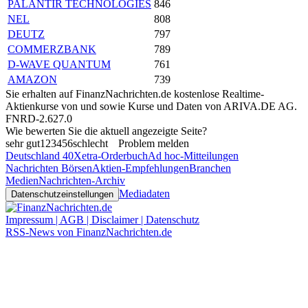
PALANTIR TECHNOLOGIES
846
NEL
808
DEUTZ
797
COMMERZBANK
789
D-WAVE QUANTUM
761
AMAZON
739
Sie erhalten auf FinanzNachrichten.de kostenlose Realtime-
Aktienkurse von
und
sowie Kurse und Daten von
ARIVA.DE AG
.
FNRD-2.627.0
Wie bewerten Sie die aktuell angezeigte Seite?
sehr gut
1
2
3
4
5
6
schlecht
Problem melden
Deutschland 40
Xetra-Orderbuch
Ad hoc-Mitteilungen
Nachrichten Börsen
Aktien-Empfehlungen
Branchen
Medien
Nachrichten-Archiv
Mediadaten
Datenschutzeinstellungen
Impressum | AGB | Disclaimer | Datenschutz
RSS-News von FinanzNachrichten.de