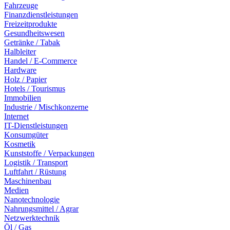
Fahrzeuge
Finanzdienstleistungen
Freizeitprodukte
Gesundheitswesen
Getränke / Tabak
Halbleiter
Handel / E-Commerce
Hardware
Holz / Papier
Hotels / Tourismus
Immobilien
Industrie / Mischkonzerne
Internet
IT-Dienstleistungen
Konsumgüter
Kosmetik
Kunststoffe / Verpackungen
Logistik / Transport
Luftfahrt / Rüstung
Maschinenbau
Medien
Nanotechnologie
Nahrungsmittel / Agrar
Netzwerktechnik
Öl / Gas