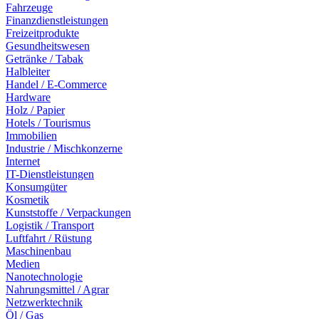
Fahrzeuge
Finanzdienstleistungen
Freizeitprodukte
Gesundheitswesen
Getränke / Tabak
Halbleiter
Handel / E-Commerce
Hardware
Holz / Papier
Hotels / Tourismus
Immobilien
Industrie / Mischkonzerne
Internet
IT-Dienstleistungen
Konsumgüter
Kosmetik
Kunststoffe / Verpackungen
Logistik / Transport
Luftfahrt / Rüstung
Maschinenbau
Medien
Nanotechnologie
Nahrungsmittel / Agrar
Netzwerktechnik
Öl / Gas