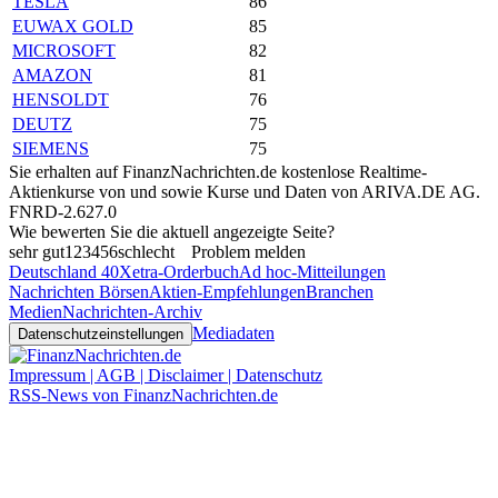
TESLA
86
EUWAX GOLD
85
MICROSOFT
82
AMAZON
81
HENSOLDT
76
DEUTZ
75
SIEMENS
75
Sie erhalten auf FinanzNachrichten.de kostenlose Realtime-
Aktienkurse von
und
sowie Kurse und Daten von
ARIVA.DE AG
.
FNRD-2.627.0
Wie bewerten Sie die aktuell angezeigte Seite?
sehr gut
1
2
3
4
5
6
schlecht
Problem melden
Deutschland 40
Xetra-Orderbuch
Ad hoc-Mitteilungen
Nachrichten Börsen
Aktien-Empfehlungen
Branchen
Medien
Nachrichten-Archiv
Mediadaten
Datenschutzeinstellungen
Impressum | AGB | Disclaimer | Datenschutz
RSS-News von FinanzNachrichten.de