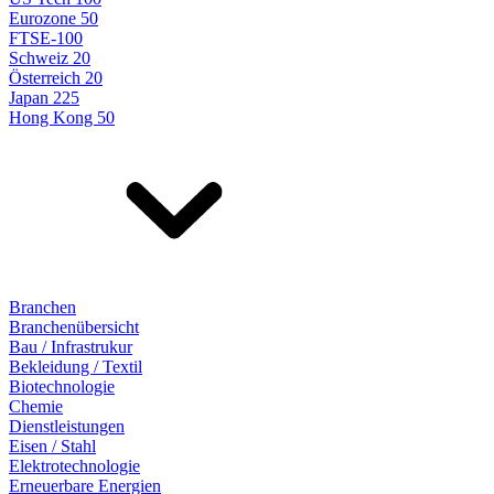
Eurozone 50
FTSE-100
Schweiz 20
Österreich 20
Japan 225
Hong Kong 50
Branchen
Branchenübersicht
Bau / Infrastrukur
Bekleidung / Textil
Biotechnologie
Chemie
Dienstleistungen
Eisen / Stahl
Elektrotechnologie
Erneuerbare Energien