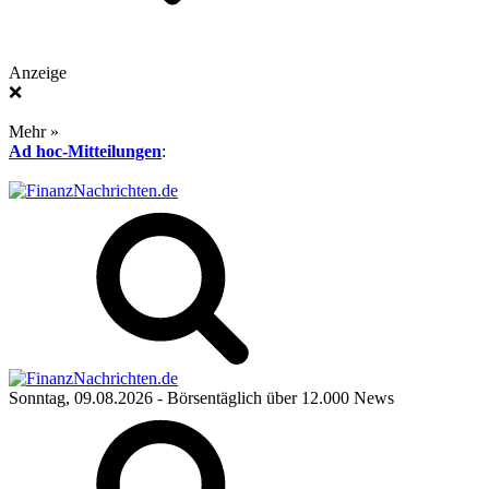
Anzeige
❌
Mehr »
Ad hoc-Mitteilungen
:
Sonntag, 09.08.2026
- Börsentäglich über 12.000 News