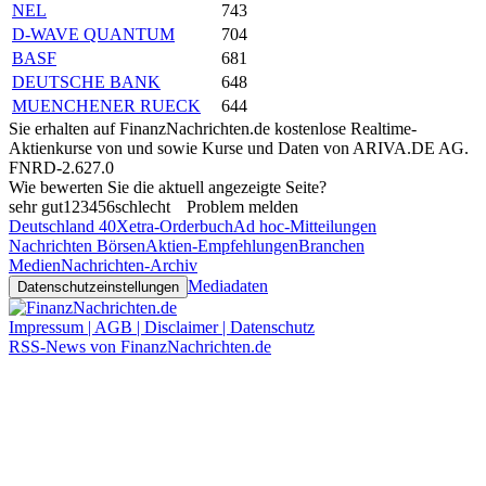
NEL
743
D-WAVE QUANTUM
704
BASF
681
DEUTSCHE BANK
648
MUENCHENER RUECK
644
Sie erhalten auf FinanzNachrichten.de kostenlose Realtime-
Aktienkurse von
und
sowie Kurse und Daten von
ARIVA.DE AG
.
FNRD-2.627.0
Wie bewerten Sie die aktuell angezeigte Seite?
sehr gut
1
2
3
4
5
6
schlecht
Problem melden
Deutschland 40
Xetra-Orderbuch
Ad hoc-Mitteilungen
Nachrichten Börsen
Aktien-Empfehlungen
Branchen
Medien
Nachrichten-Archiv
Mediadaten
Datenschutzeinstellungen
Impressum | AGB | Disclaimer | Datenschutz
RSS-News von FinanzNachrichten.de