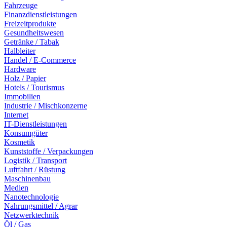
Fahrzeuge
Finanzdienstleistungen
Freizeitprodukte
Gesundheitswesen
Getränke / Tabak
Halbleiter
Handel / E-Commerce
Hardware
Holz / Papier
Hotels / Tourismus
Immobilien
Industrie / Mischkonzerne
Internet
IT-Dienstleistungen
Konsumgüter
Kosmetik
Kunststoffe / Verpackungen
Logistik / Transport
Luftfahrt / Rüstung
Maschinenbau
Medien
Nanotechnologie
Nahrungsmittel / Agrar
Netzwerktechnik
Öl / Gas