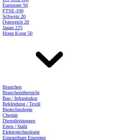
Eurozone 50
FTSE-100
Schweiz 20
Österreich 20
Japan 225
Hong Kong 50
Branchen
Branchenübersicht
Bau / Infrastrukur
Bekleidung / Textil
Biotechnologie
Chemie
Dienstleistungen
Eisen / Stahl
Elektrotechnologie
Erneuerbare Energien