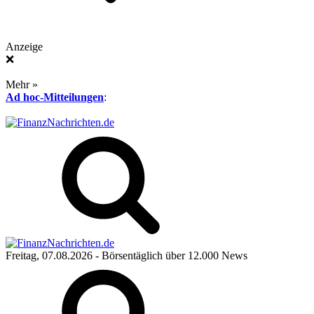
Anzeige
❌
Mehr »
Ad hoc-Mitteilungen
:
Freitag, 07.08.2026
- Börsentäglich über 12.000 News