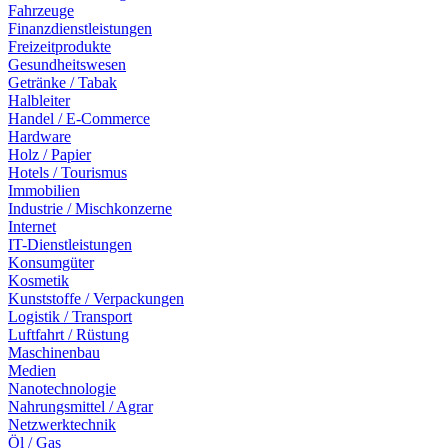
Fahrzeuge
Finanzdienstleistungen
Freizeitprodukte
Gesundheitswesen
Getränke / Tabak
Halbleiter
Handel / E-Commerce
Hardware
Holz / Papier
Hotels / Tourismus
Immobilien
Industrie / Mischkonzerne
Internet
IT-Dienstleistungen
Konsumgüter
Kosmetik
Kunststoffe / Verpackungen
Logistik / Transport
Luftfahrt / Rüstung
Maschinenbau
Medien
Nanotechnologie
Nahrungsmittel / Agrar
Netzwerktechnik
Öl / Gas