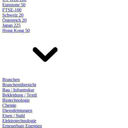
Eurozone 50
FTSE-100
Schweiz 20
Österreich 20
Japan 225
Hong Kong 50
Branchen
Branchenübersicht
Bau / Infrastrukur
Bekleidung / Textil
Biotechnologie
Chemie
Dienstleistungen
Eisen / Stahl
Elektrotechnologie
Erneuerbare Energien