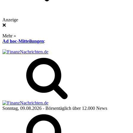
Anzeige
❌
Mehr »
Ad hoc-Mitteilungen
:
Sonntag, 09.08.2026
- Börsentäglich über 12.000 News