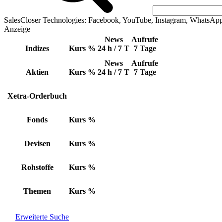
SalesCloser Technologies: Facebook, YouTube, Instagram, WhatsAp
Anzeige
News
Aufrufe
Indizes
Kurs
%
24 h / 7 T
7 Tage
News
Aufrufe
Aktien
Kurs
%
24 h / 7 T
7 Tage
Xetra-Orderbuch
Fonds
Kurs
%
Devisen
Kurs
%
Rohstoffe
Kurs
%
Themen
Kurs
%
Erweiterte Suche