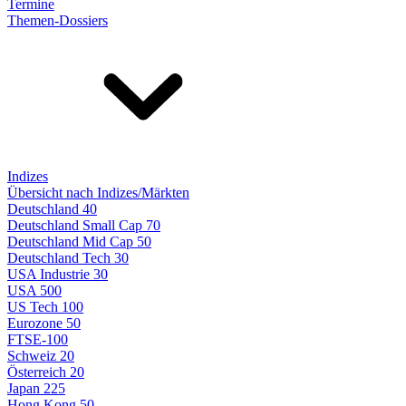
Termine
Themen-Dossiers
Indizes
Übersicht nach Indizes/Märkten
Deutschland 40
Deutschland Small Cap 70
Deutschland Mid Cap 50
Deutschland Tech 30
USA Industrie 30
USA 500
US Tech 100
Eurozone 50
FTSE-100
Schweiz 20
Österreich 20
Japan 225
Hong Kong 50