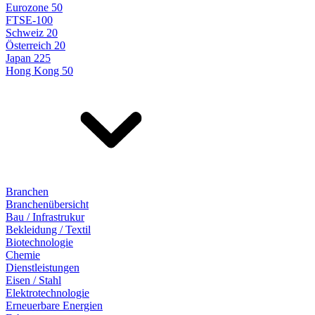
Eurozone 50
FTSE-100
Schweiz 20
Österreich 20
Japan 225
Hong Kong 50
Branchen
Branchenübersicht
Bau / Infrastrukur
Bekleidung / Textil
Biotechnologie
Chemie
Dienstleistungen
Eisen / Stahl
Elektrotechnologie
Erneuerbare Energien