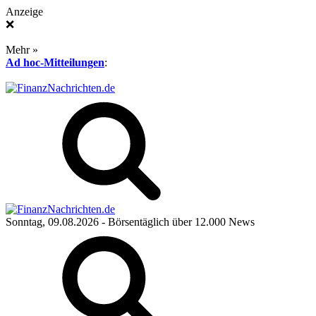
Anzeige
❌
Mehr »
Ad hoc-Mitteilungen
:
Sonntag, 09.08.2026
- Börsentäglich über 12.000 News