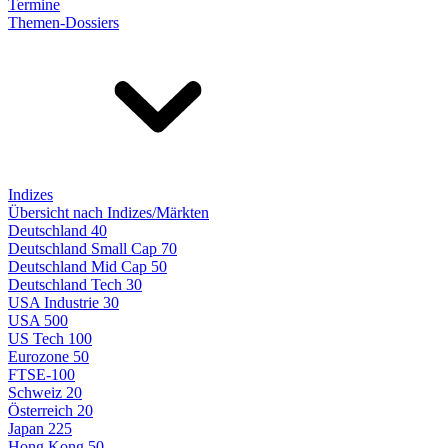
Termine
Themen-Dossiers
Indizes
Übersicht nach Indizes/Märkten
Deutschland 40
Deutschland Small Cap 70
Deutschland Mid Cap 50
Deutschland Tech 30
USA Industrie 30
USA 500
US Tech 100
Eurozone 50
FTSE-100
Schweiz 20
Österreich 20
Japan 225
Hong Kong 50