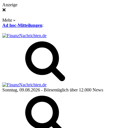
Anzeige
❌
Mehr »
Ad hoc-Mitteilungen
:
Sonntag, 09.08.2026
- Börsentäglich über 12.000 News