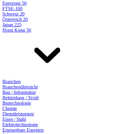
Eurozone 50
FTSE-100
Schweiz 20
Österreich 20
Japan 225
Hong Kong 50
Branchen
Branchenübersicht
Bau / Infrastrukur
Bekleidung / Textil
Biotechnologie
Chemie
Dienstleistungen
Eisen / Stahl
Elektrotechnologie
Erneuerbare Energien