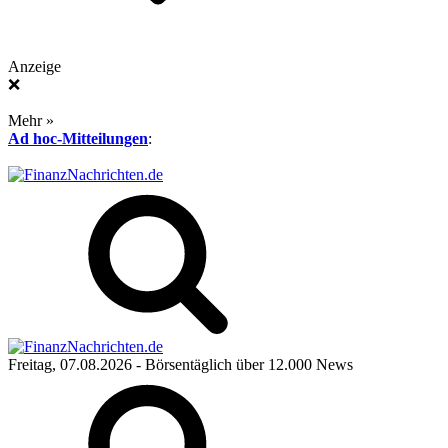
Anzeige
❌
Mehr »
Ad hoc-Mitteilungen
:
Freitag, 07.08.2026
- Börsentäglich über 12.000 News