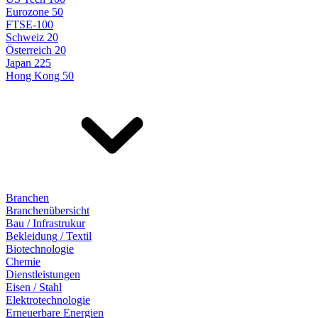
Eurozone 50
FTSE-100
Schweiz 20
Österreich 20
Japan 225
Hong Kong 50
Branchen
Branchenübersicht
Bau / Infrastrukur
Bekleidung / Textil
Biotechnologie
Chemie
Dienstleistungen
Eisen / Stahl
Elektrotechnologie
Erneuerbare Energien