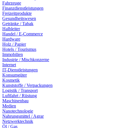
Fahrzeuge
Finanzdienstleistungen
Freizeitprodukte
Gesundheitswesen
Getränke / Tabak
Halbleiter
Handel / E-Commerce
Hardware
Holz / Papier
Hotels / Tourismus
Immobilien
Industrie / Mischkonzerne
Internet
IT-Dienstleistungen
Konsumgüter
Kosmetik
Kunststoffe / Verpackungen
Logistik / Transport
Luftfahrt / Rüstung
Maschinenbau
Medien
Nanotechnologie
Nahrungsmittel / Agrar
Netzwerktechnik
Öl / Gas