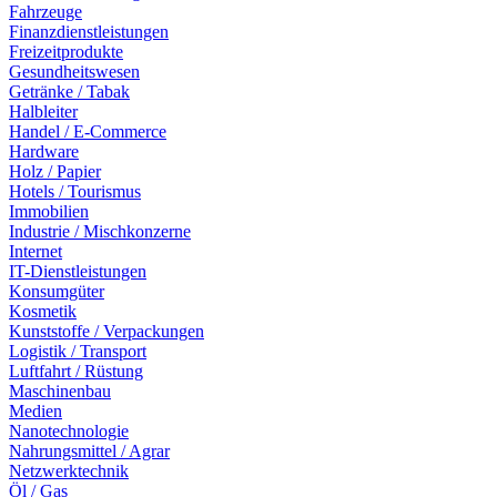
Fahrzeuge
Finanzdienstleistungen
Freizeitprodukte
Gesundheitswesen
Getränke / Tabak
Halbleiter
Handel / E-Commerce
Hardware
Holz / Papier
Hotels / Tourismus
Immobilien
Industrie / Mischkonzerne
Internet
IT-Dienstleistungen
Konsumgüter
Kosmetik
Kunststoffe / Verpackungen
Logistik / Transport
Luftfahrt / Rüstung
Maschinenbau
Medien
Nanotechnologie
Nahrungsmittel / Agrar
Netzwerktechnik
Öl / Gas