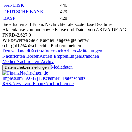
SANDISK
446
DEUTSCHE BANK
429
BASF
428
Sie erhalten auf FinanzNachrichten.de kostenlose Realtime-
Aktienkurse von
und
sowie Kurse und Daten von
ARIVA.DE AG
.
FNRD-2.627.0
Wie bewerten Sie die aktuell angezeigte Seite?
sehr gut
1
2
3
4
5
6
schlecht
Problem melden
Deutschland 40
Xetra-Orderbuch
Ad hoc-Mitteilungen
Nachrichten Börsen
Aktien-Empfehlungen
Branchen
Medien
Nachrichten-Archiv
Mediadaten
Datenschutzeinstellungen
Impressum | AGB | Disclaimer | Datenschutz
RSS-News von FinanzNachrichten.de