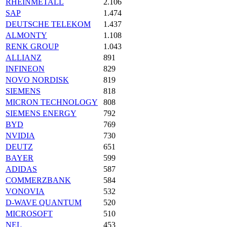
RHEINMETALL
2.106
SAP
1.474
DEUTSCHE TELEKOM
1.437
ALMONTY
1.108
RENK GROUP
1.043
ALLIANZ
891
INFINEON
829
NOVO NORDISK
819
SIEMENS
818
MICRON TECHNOLOGY
808
SIEMENS ENERGY
792
BYD
769
NVIDIA
730
DEUTZ
651
BAYER
599
ADIDAS
587
COMMERZBANK
584
VONOVIA
532
D-WAVE QUANTUM
520
MICROSOFT
510
NEL
453