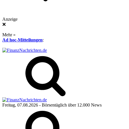
Anzeige
❌
Mehr »
Ad hoc-Mitteilungen
:
Freitag, 07.08.2026
- Börsentäglich über 12.000 News