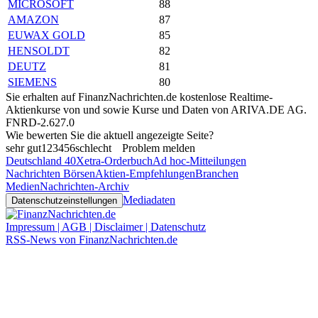
MICROSOFT
88
AMAZON
87
EUWAX GOLD
85
HENSOLDT
82
DEUTZ
81
SIEMENS
80
Sie erhalten auf FinanzNachrichten.de kostenlose Realtime-
Aktienkurse von
und
sowie Kurse und Daten von
ARIVA.DE AG
.
FNRD-2.627.0
Wie bewerten Sie die aktuell angezeigte Seite?
sehr gut
1
2
3
4
5
6
schlecht
Problem melden
Deutschland 40
Xetra-Orderbuch
Ad hoc-Mitteilungen
Nachrichten Börsen
Aktien-Empfehlungen
Branchen
Medien
Nachrichten-Archiv
Mediadaten
Datenschutzeinstellungen
Impressum | AGB | Disclaimer | Datenschutz
RSS-News von FinanzNachrichten.de