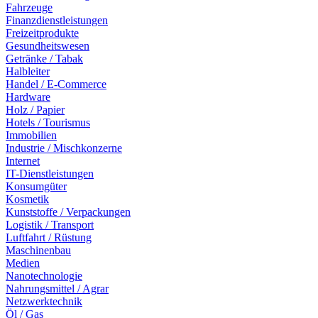
Fahrzeuge
Finanzdienstleistungen
Freizeitprodukte
Gesundheitswesen
Getränke / Tabak
Halbleiter
Handel / E-Commerce
Hardware
Holz / Papier
Hotels / Tourismus
Immobilien
Industrie / Mischkonzerne
Internet
IT-Dienstleistungen
Konsumgüter
Kosmetik
Kunststoffe / Verpackungen
Logistik / Transport
Luftfahrt / Rüstung
Maschinenbau
Medien
Nanotechnologie
Nahrungsmittel / Agrar
Netzwerktechnik
Öl / Gas