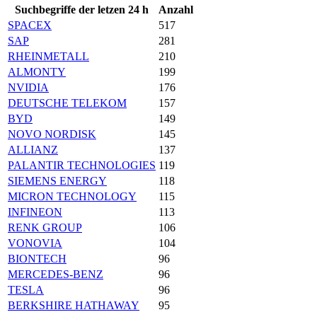
Suchbegriffe der letzen 24 h
Anzahl
SPACEX
517
SAP
281
RHEINMETALL
210
ALMONTY
199
NVIDIA
176
DEUTSCHE TELEKOM
157
BYD
149
NOVO NORDISK
145
ALLIANZ
137
PALANTIR TECHNOLOGIES
119
SIEMENS ENERGY
118
MICRON TECHNOLOGY
115
INFINEON
113
RENK GROUP
106
VONOVIA
104
BIONTECH
96
MERCEDES-BENZ
96
TESLA
96
BERKSHIRE HATHAWAY
95