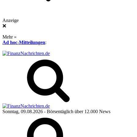
Anzeige
❌
Mehr »
Ad hoc-Mitteilungen
:
Sonntag, 09.08.2026
- Börsentäglich über 12.000 News