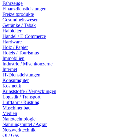
Fahrzeuge
Finanzdienstleistungen
Freizeitprodukte
Gesundheitswesen
Getränke / Tabak
Halbleiter
Handel / E-Commerce
Hardware
Holz / Papier
Hotels / Tourismus
Immobilien
Industrie / Mischkonzerne
Internet
IT-Dienstleistungen
Konsumgüter
Kosmetik
Kunststoffe / Verpackungen
Logistik / Transport
Luftfahrt / Rüstung
Maschinenbau
Medien
Nanotechnologie
Nahrungsmittel / Agrar
Netzwerktechnik
Öl / Gas