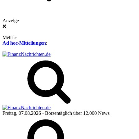
Anzeige
❌
Mehr »
Ad hoc-Mitteilungen
:
Freitag, 07.08.2026
- Börsentäglich über 12.000 News