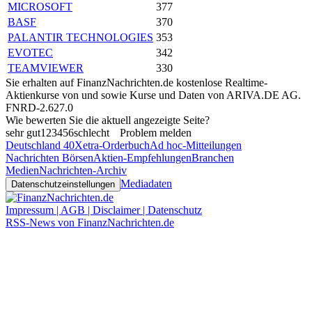
MICROSOFT
377
BASF
370
PALANTIR TECHNOLOGIES
353
EVOTEC
342
TEAMVIEWER
330
Sie erhalten auf FinanzNachrichten.de kostenlose Realtime-
Aktienkurse von
und
sowie Kurse und Daten von
ARIVA.DE AG
.
FNRD-2.627.0
Wie bewerten Sie die aktuell angezeigte Seite?
sehr gut
1
2
3
4
5
6
schlecht
Problem melden
Deutschland 40
Xetra-Orderbuch
Ad hoc-Mitteilungen
Nachrichten Börsen
Aktien-Empfehlungen
Branchen
Medien
Nachrichten-Archiv
Mediadaten
Datenschutzeinstellungen
Impressum | AGB | Disclaimer | Datenschutz
RSS-News von FinanzNachrichten.de