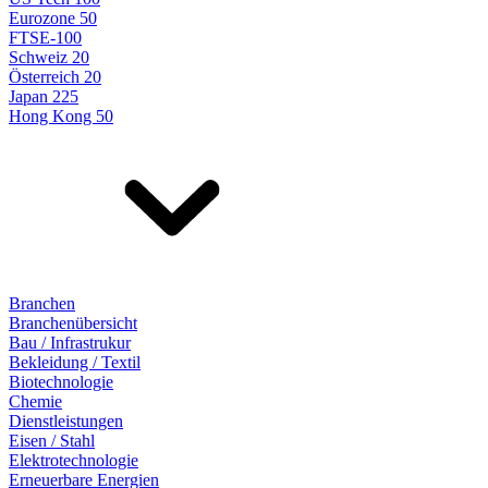
Eurozone 50
FTSE-100
Schweiz 20
Österreich 20
Japan 225
Hong Kong 50
Branchen
Branchenübersicht
Bau / Infrastrukur
Bekleidung / Textil
Biotechnologie
Chemie
Dienstleistungen
Eisen / Stahl
Elektrotechnologie
Erneuerbare Energien