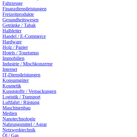
Fahrzeuge
Finanzdienstleistungen
Freizeitprodukte
Gesundheitswesen
Getränke / Tabak
Halbleiter
Handel / E-Commerce
Hardware
Holz / Papier
Hotels / Tourismus
Immobilien
Industrie / Mischkonzerne
Internet
IT-Dienstleistungen
Konsumgüter
Kosmetik
Kunststoffe / Verpackungen
Logistik / Transport
Luftfahrt / Rüstung
Maschinenbau
Medien
Nanotechnologie
Nahrungsmittel / Agrar
Netzwerktechnik
Öl / Gas