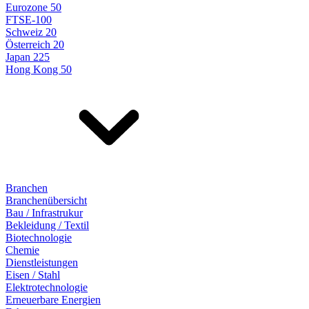
Eurozone 50
FTSE-100
Schweiz 20
Österreich 20
Japan 225
Hong Kong 50
Branchen
Branchenübersicht
Bau / Infrastrukur
Bekleidung / Textil
Biotechnologie
Chemie
Dienstleistungen
Eisen / Stahl
Elektrotechnologie
Erneuerbare Energien