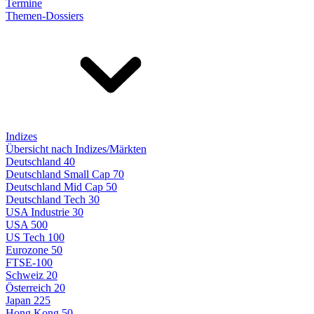
Termine
Themen-Dossiers
Indizes
Übersicht nach Indizes/Märkten
Deutschland 40
Deutschland Small Cap 70
Deutschland Mid Cap 50
Deutschland Tech 30
USA Industrie 30
USA 500
US Tech 100
Eurozone 50
FTSE-100
Schweiz 20
Österreich 20
Japan 225
Hong Kong 50