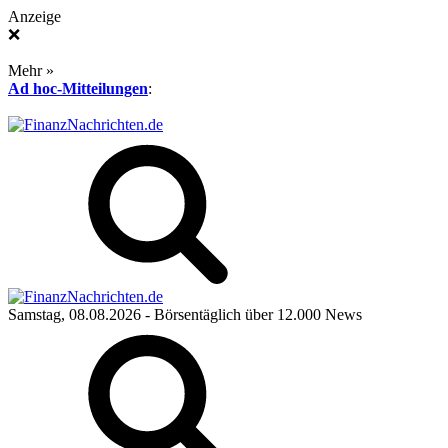
Anzeige
❌
Mehr »
Ad hoc-Mitteilungen
:
Samstag, 08.08.2026
- Börsentäglich über 12.000 News