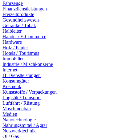
Fahrzeuge
Finanzdienstleistungen
Freizeitprodukte
Gesundheitswesen
Getränke / Tabak
Halbleiter
Handel / E-Commerce
Hardware
Holz / Papier
Hotels / Tourismus
Immobilien
Industrie / Mischkonzerne
Internet
IT-Dienstleistungen
Konsumgüter
Kosmetik
Kunststoffe / Verpackungen
Logistik / Transport
Luftfahrt / Rüstung
Maschinenbau
Medien
Nanotechnologie
Nahrungsmittel / Agrar
Netzwerktechnik
Öl / Gas