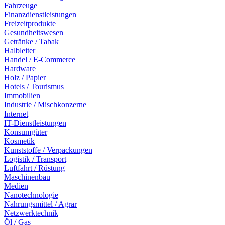
Fahrzeuge
Finanzdienstleistungen
Freizeitprodukte
Gesundheitswesen
Getränke / Tabak
Halbleiter
Handel / E-Commerce
Hardware
Holz / Papier
Hotels / Tourismus
Immobilien
Industrie / Mischkonzerne
Internet
IT-Dienstleistungen
Konsumgüter
Kosmetik
Kunststoffe / Verpackungen
Logistik / Transport
Luftfahrt / Rüstung
Maschinenbau
Medien
Nanotechnologie
Nahrungsmittel / Agrar
Netzwerktechnik
Öl / Gas