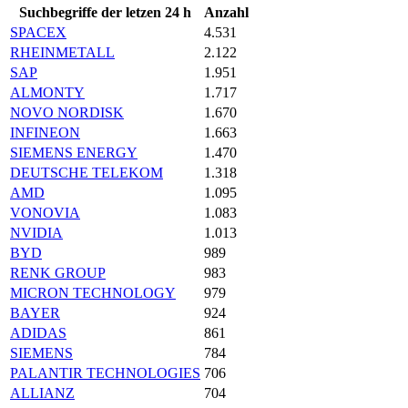
Suchbegriffe der letzen 24 h
Anzahl
SPACEX
4.531
RHEINMETALL
2.122
SAP
1.951
ALMONTY
1.717
NOVO NORDISK
1.670
INFINEON
1.663
SIEMENS ENERGY
1.470
DEUTSCHE TELEKOM
1.318
AMD
1.095
VONOVIA
1.083
NVIDIA
1.013
BYD
989
RENK GROUP
983
MICRON TECHNOLOGY
979
BAYER
924
ADIDAS
861
SIEMENS
784
PALANTIR TECHNOLOGIES
706
ALLIANZ
704