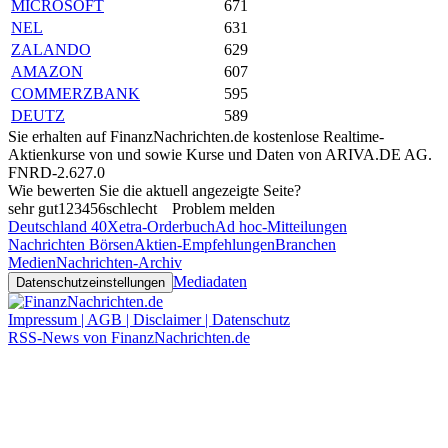
MICROSOFT
671
NEL
631
ZALANDO
629
AMAZON
607
COMMERZBANK
595
DEUTZ
589
Sie erhalten auf FinanzNachrichten.de kostenlose Realtime-
Aktienkurse von
und
sowie Kurse und Daten von
ARIVA.DE AG
.
FNRD-2.627.0
Wie bewerten Sie die aktuell angezeigte Seite?
sehr gut
1
2
3
4
5
6
schlecht
Problem melden
Deutschland 40
Xetra-Orderbuch
Ad hoc-Mitteilungen
Nachrichten Börsen
Aktien-Empfehlungen
Branchen
Medien
Nachrichten-Archiv
Mediadaten
Datenschutzeinstellungen
Impressum | AGB | Disclaimer | Datenschutz
RSS-News von FinanzNachrichten.de