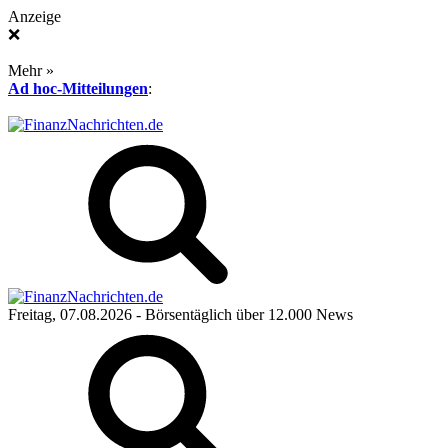
Anzeige
❌
Mehr »
Ad hoc-Mitteilungen
:
Freitag, 07.08.2026
- Börsentäglich über 12.000 News