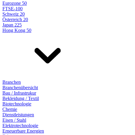
Eurozone 50
FTSE-100
Schweiz 20
Österreich 20
Japan 225
Hong Kong 50
Branchen
Branchenübersicht
Bau / Infrastrukur
Bekleidung / Textil
Biotechnologie
Chemie
Dienstleistungen
Eisen / Stahl
Elektrotechnologie
Erneuerbare Energien