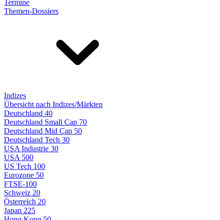
Termine
Themen-Dossiers
Indizes
Übersicht nach Indizes/Märkten
Deutschland 40
Deutschland Small Cap 70
Deutschland Mid Cap 50
Deutschland Tech 30
USA Industrie 30
USA 500
US Tech 100
Eurozone 50
FTSE-100
Schweiz 20
Österreich 20
Japan 225
Hong Kong 50