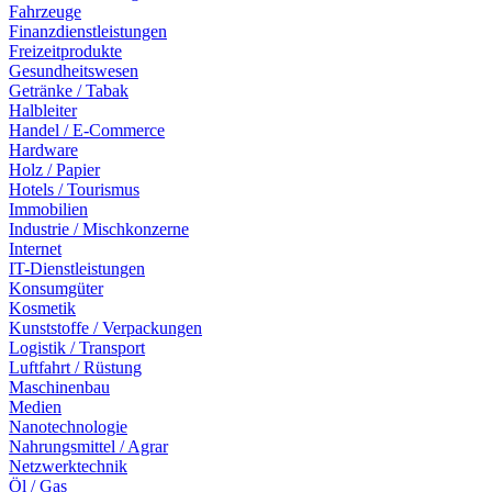
Fahrzeuge
Finanzdienstleistungen
Freizeitprodukte
Gesundheitswesen
Getränke / Tabak
Halbleiter
Handel / E-Commerce
Hardware
Holz / Papier
Hotels / Tourismus
Immobilien
Industrie / Mischkonzerne
Internet
IT-Dienstleistungen
Konsumgüter
Kosmetik
Kunststoffe / Verpackungen
Logistik / Transport
Luftfahrt / Rüstung
Maschinenbau
Medien
Nanotechnologie
Nahrungsmittel / Agrar
Netzwerktechnik
Öl / Gas