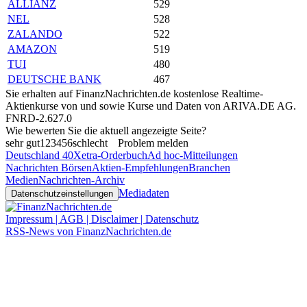
ALLIANZ
529
NEL
528
ZALANDO
522
AMAZON
519
TUI
480
DEUTSCHE BANK
467
Sie erhalten auf FinanzNachrichten.de kostenlose Realtime-
Aktienkurse von
und
sowie Kurse und Daten von
ARIVA.DE AG
.
FNRD-2.627.0
Wie bewerten Sie die aktuell angezeigte Seite?
sehr gut
1
2
3
4
5
6
schlecht
Problem melden
Deutschland 40
Xetra-Orderbuch
Ad hoc-Mitteilungen
Nachrichten Börsen
Aktien-Empfehlungen
Branchen
Medien
Nachrichten-Archiv
Mediadaten
Datenschutzeinstellungen
Impressum | AGB | Disclaimer | Datenschutz
RSS-News von FinanzNachrichten.de