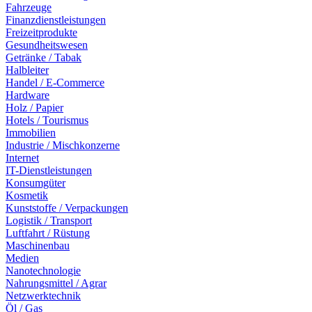
Fahrzeuge
Finanzdienstleistungen
Freizeitprodukte
Gesundheitswesen
Getränke / Tabak
Halbleiter
Handel / E-Commerce
Hardware
Holz / Papier
Hotels / Tourismus
Immobilien
Industrie / Mischkonzerne
Internet
IT-Dienstleistungen
Konsumgüter
Kosmetik
Kunststoffe / Verpackungen
Logistik / Transport
Luftfahrt / Rüstung
Maschinenbau
Medien
Nanotechnologie
Nahrungsmittel / Agrar
Netzwerktechnik
Öl / Gas