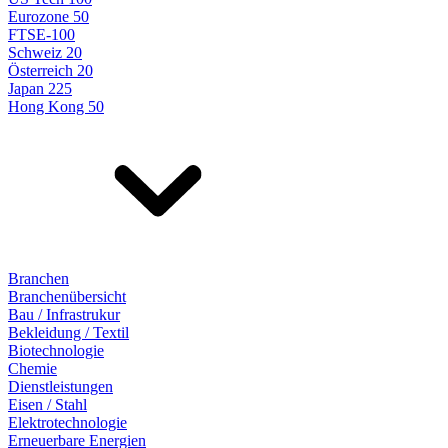
Eurozone 50
FTSE-100
Schweiz 20
Österreich 20
Japan 225
Hong Kong 50
Branchen
Branchenübersicht
Bau / Infrastrukur
Bekleidung / Textil
Biotechnologie
Chemie
Dienstleistungen
Eisen / Stahl
Elektrotechnologie
Erneuerbare Energien