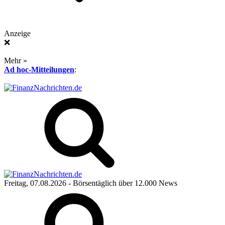
Anzeige
❌
Mehr »
Ad hoc-Mitteilungen
:
Freitag, 07.08.2026
- Börsentäglich über 12.000 News