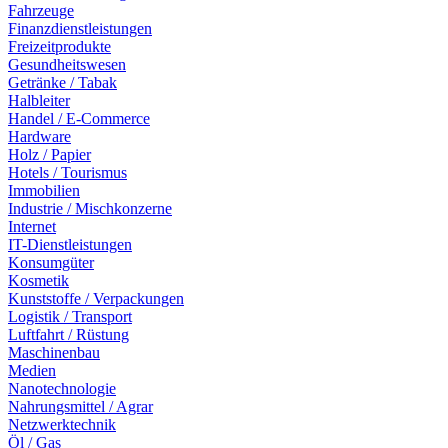
Fahrzeuge
Finanzdienstleistungen
Freizeitprodukte
Gesundheitswesen
Getränke / Tabak
Halbleiter
Handel / E-Commerce
Hardware
Holz / Papier
Hotels / Tourismus
Immobilien
Industrie / Mischkonzerne
Internet
IT-Dienstleistungen
Konsumgüter
Kosmetik
Kunststoffe / Verpackungen
Logistik / Transport
Luftfahrt / Rüstung
Maschinenbau
Medien
Nanotechnologie
Nahrungsmittel / Agrar
Netzwerktechnik
Öl / Gas