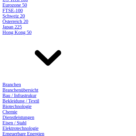
Eurozone 50
FTSE-100
Schweiz 20
Österreich 20
Japan 225
Hong Kong 50
Branchen
Branchenübersicht
Bau / Infrastrukur
Bekleidung / Textil
Biotechnologie
Chemie
Dienstleistungen
Eisen / Stahl
Elektrotechnologie
Erneuerbare Energien