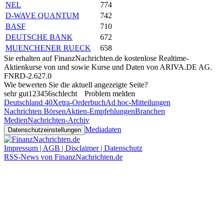
NEL
774
D-WAVE QUANTUM
742
BASF
710
DEUTSCHE BANK
672
MUENCHENER RUECK
658
Sie erhalten auf FinanzNachrichten.de kostenlose Realtime-
Aktienkurse von
und
sowie Kurse und Daten von
ARIVA.DE AG
.
FNRD-2.627.0
Wie bewerten Sie die aktuell angezeigte Seite?
sehr gut
1
2
3
4
5
6
schlecht
Problem melden
Deutschland 40
Xetra-Orderbuch
Ad hoc-Mitteilungen
Nachrichten Börsen
Aktien-Empfehlungen
Branchen
Medien
Nachrichten-Archiv
Mediadaten
Datenschutzeinstellungen
Impressum | AGB | Disclaimer | Datenschutz
RSS-News von FinanzNachrichten.de