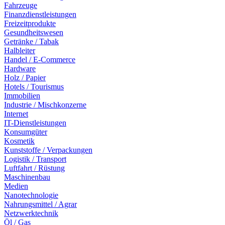
Fahrzeuge
Finanzdienstleistungen
Freizeitprodukte
Gesundheitswesen
Getränke / Tabak
Halbleiter
Handel / E-Commerce
Hardware
Holz / Papier
Hotels / Tourismus
Immobilien
Industrie / Mischkonzerne
Internet
IT-Dienstleistungen
Konsumgüter
Kosmetik
Kunststoffe / Verpackungen
Logistik / Transport
Luftfahrt / Rüstung
Maschinenbau
Medien
Nanotechnologie
Nahrungsmittel / Agrar
Netzwerktechnik
Öl / Gas