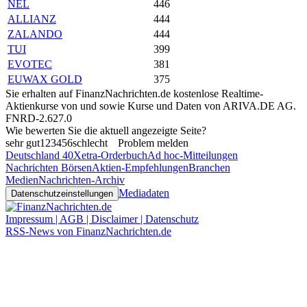
NEL
446
ALLIANZ
444
ZALANDO
444
TUI
399
EVOTEC
381
EUWAX GOLD
375
Sie erhalten auf FinanzNachrichten.de kostenlose Realtime-
Aktienkurse von
und
sowie Kurse und Daten von
ARIVA.DE AG
.
FNRD-2.627.0
Wie bewerten Sie die aktuell angezeigte Seite?
sehr gut
1
2
3
4
5
6
schlecht
Problem melden
Deutschland 40
Xetra-Orderbuch
Ad hoc-Mitteilungen
Nachrichten Börsen
Aktien-Empfehlungen
Branchen
Medien
Nachrichten-Archiv
Mediadaten
Datenschutzeinstellungen
Impressum | AGB | Disclaimer | Datenschutz
RSS-News von FinanzNachrichten.de