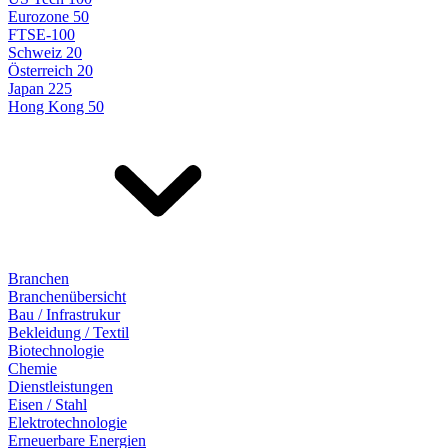
Eurozone 50
FTSE-100
Schweiz 20
Österreich 20
Japan 225
Hong Kong 50
Branchen
Branchenübersicht
Bau / Infrastrukur
Bekleidung / Textil
Biotechnologie
Chemie
Dienstleistungen
Eisen / Stahl
Elektrotechnologie
Erneuerbare Energien