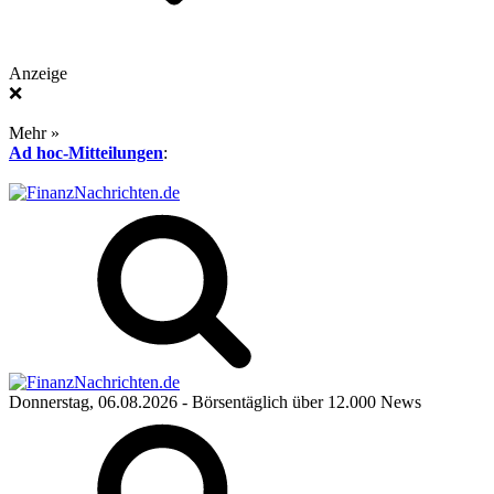
Anzeige
❌
Mehr »
Ad hoc-Mitteilungen
:
Donnerstag, 06.08.2026
- Börsentäglich über 12.000 News