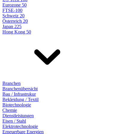
Eurozone 50
FTSE-100
Schweiz 20
Österreich 20
Japan 225
Hong Kong 50
Branchen
Branchenübersicht
Bau / Infrastrukur
Bekleidung / Textil
Biotechnologie
Chemie
Dienstleistungen
Eisen / Stahl
Elektrotechnologie
Erneuerbare Energien