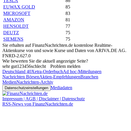
TESLA
86
EUWAX GOLD
85
MICROSOFT
83
AMAZON
81
HENSOLDT
77
DEUTZ
75
SIEMENS
75
Sie erhalten auf FinanzNachrichten.de kostenlose Realtime-
Aktienkurse von
und
sowie Kurse und Daten von
ARIVA.DE AG
.
FNRD-2.627.0
Wie bewerten Sie die aktuell angezeigte Seite?
sehr gut
1
2
3
4
5
6
schlecht
Problem melden
Deutschland 40
Xetra-Orderbuch
Ad hoc-Mitteilungen
Nachrichten Börsen
Aktien-Empfehlungen
Branchen
Medien
Nachrichten-Archiv
Mediadaten
Datenschutzeinstellungen
Impressum | AGB | Disclaimer | Datenschutz
RSS-News von FinanzNachrichten.de