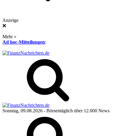
Anzeige
❌
Mehr »
Ad hoc-Mitteilungen
:
Sonntag, 09.08.2026
- Börsentäglich über 12.000 News