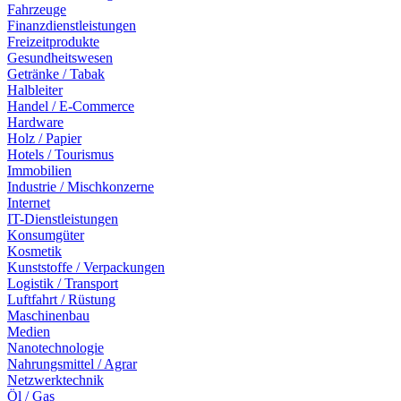
Fahrzeuge
Finanzdienstleistungen
Freizeitprodukte
Gesundheitswesen
Getränke / Tabak
Halbleiter
Handel / E-Commerce
Hardware
Holz / Papier
Hotels / Tourismus
Immobilien
Industrie / Mischkonzerne
Internet
IT-Dienstleistungen
Konsumgüter
Kosmetik
Kunststoffe / Verpackungen
Logistik / Transport
Luftfahrt / Rüstung
Maschinenbau
Medien
Nanotechnologie
Nahrungsmittel / Agrar
Netzwerktechnik
Öl / Gas