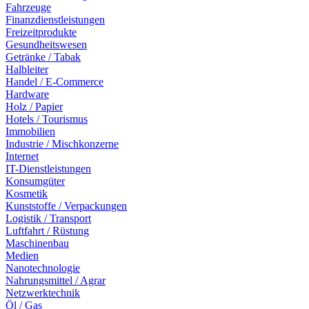
Fahrzeuge
Finanzdienstleistungen
Freizeitprodukte
Gesundheitswesen
Getränke / Tabak
Halbleiter
Handel / E-Commerce
Hardware
Holz / Papier
Hotels / Tourismus
Immobilien
Industrie / Mischkonzerne
Internet
IT-Dienstleistungen
Konsumgüter
Kosmetik
Kunststoffe / Verpackungen
Logistik / Transport
Luftfahrt / Rüstung
Maschinenbau
Medien
Nanotechnologie
Nahrungsmittel / Agrar
Netzwerktechnik
Öl / Gas