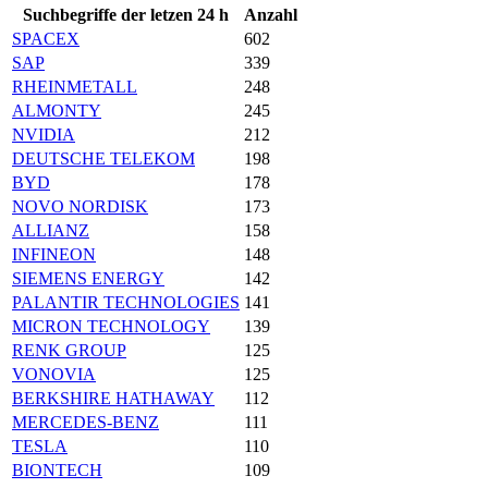
Suchbegriffe der letzen 24 h
Anzahl
SPACEX
602
SAP
339
RHEINMETALL
248
ALMONTY
245
NVIDIA
212
DEUTSCHE TELEKOM
198
BYD
178
NOVO NORDISK
173
ALLIANZ
158
INFINEON
148
SIEMENS ENERGY
142
PALANTIR TECHNOLOGIES
141
MICRON TECHNOLOGY
139
RENK GROUP
125
VONOVIA
125
BERKSHIRE HATHAWAY
112
MERCEDES-BENZ
111
TESLA
110
BIONTECH
109