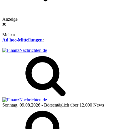
Anzeige
❌
Mehr »
Ad hoc-Mitteilungen
:
Sonntag, 09.08.2026
- Börsentäglich über 12.000 News