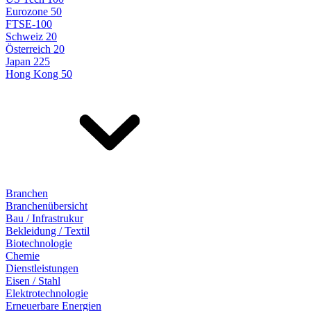
Eurozone 50
FTSE-100
Schweiz 20
Österreich 20
Japan 225
Hong Kong 50
Branchen
Branchenübersicht
Bau / Infrastrukur
Bekleidung / Textil
Biotechnologie
Chemie
Dienstleistungen
Eisen / Stahl
Elektrotechnologie
Erneuerbare Energien