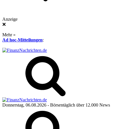
Anzeige
❌
Mehr »
Ad hoc-Mitteilungen
:
Donnerstag, 06.08.2026
- Börsentäglich über 12.000 News