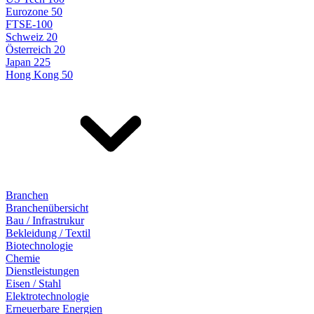
Eurozone 50
FTSE-100
Schweiz 20
Österreich 20
Japan 225
Hong Kong 50
Branchen
Branchenübersicht
Bau / Infrastrukur
Bekleidung / Textil
Biotechnologie
Chemie
Dienstleistungen
Eisen / Stahl
Elektrotechnologie
Erneuerbare Energien