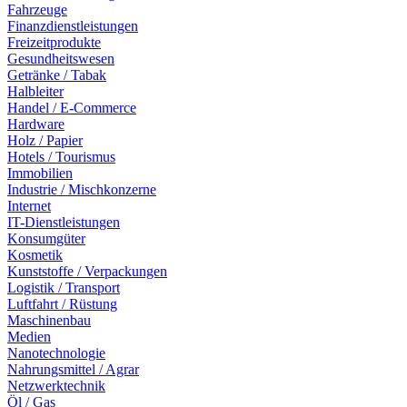
Fahrzeuge
Finanzdienstleistungen
Freizeitprodukte
Gesundheitswesen
Getränke / Tabak
Halbleiter
Handel / E-Commerce
Hardware
Holz / Papier
Hotels / Tourismus
Immobilien
Industrie / Mischkonzerne
Internet
IT-Dienstleistungen
Konsumgüter
Kosmetik
Kunststoffe / Verpackungen
Logistik / Transport
Luftfahrt / Rüstung
Maschinenbau
Medien
Nanotechnologie
Nahrungsmittel / Agrar
Netzwerktechnik
Öl / Gas