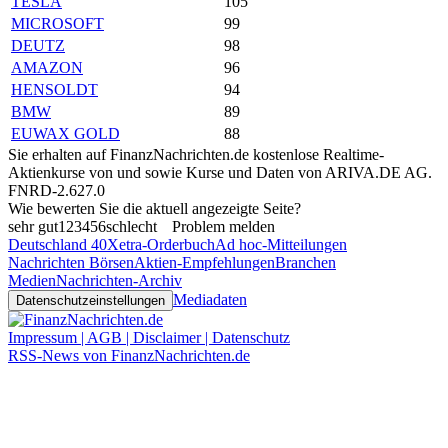
TESLA
105
MICROSOFT
99
DEUTZ
98
AMAZON
96
HENSOLDT
94
BMW
89
EUWAX GOLD
88
Sie erhalten auf FinanzNachrichten.de kostenlose Realtime-
Aktienkurse von
und
sowie Kurse und Daten von
ARIVA.DE AG
.
FNRD-2.627.0
Wie bewerten Sie die aktuell angezeigte Seite?
sehr gut
1
2
3
4
5
6
schlecht
Problem melden
Deutschland 40
Xetra-Orderbuch
Ad hoc-Mitteilungen
Nachrichten Börsen
Aktien-Empfehlungen
Branchen
Medien
Nachrichten-Archiv
Mediadaten
Datenschutzeinstellungen
Impressum | AGB | Disclaimer | Datenschutz
RSS-News von FinanzNachrichten.de