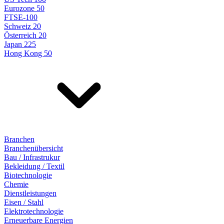
Eurozone 50
FTSE-100
Schweiz 20
Österreich 20
Japan 225
Hong Kong 50
Branchen
Branchenübersicht
Bau / Infrastrukur
Bekleidung / Textil
Biotechnologie
Chemie
Dienstleistungen
Eisen / Stahl
Elektrotechnologie
Erneuerbare Energien