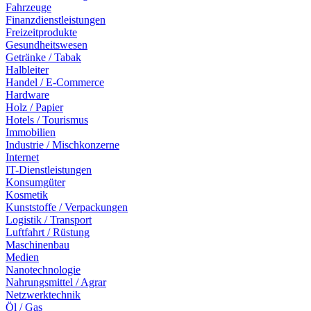
Fahrzeuge
Finanzdienstleistungen
Freizeitprodukte
Gesundheitswesen
Getränke / Tabak
Halbleiter
Handel / E-Commerce
Hardware
Holz / Papier
Hotels / Tourismus
Immobilien
Industrie / Mischkonzerne
Internet
IT-Dienstleistungen
Konsumgüter
Kosmetik
Kunststoffe / Verpackungen
Logistik / Transport
Luftfahrt / Rüstung
Maschinenbau
Medien
Nanotechnologie
Nahrungsmittel / Agrar
Netzwerktechnik
Öl / Gas