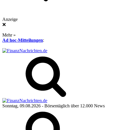
Anzeige
❌
Mehr »
Ad hoc-Mitteilungen
:
Sonntag, 09.08.2026
- Börsentäglich über 12.000 News