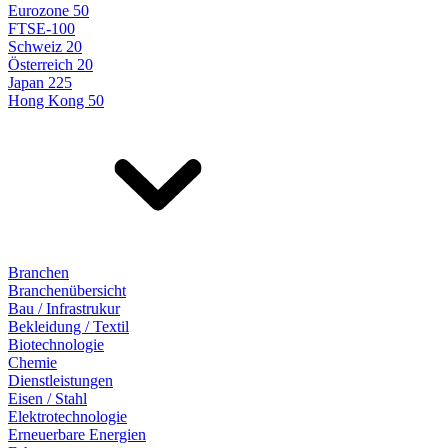
Eurozone 50
FTSE-100
Schweiz 20
Österreich 20
Japan 225
Hong Kong 50
Branchen
Branchenübersicht
Bau / Infrastrukur
Bekleidung / Textil
Biotechnologie
Chemie
Dienstleistungen
Eisen / Stahl
Elektrotechnologie
Erneuerbare Energien