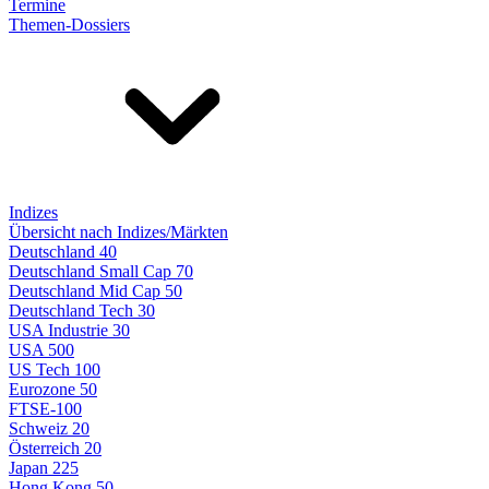
Termine
Themen-Dossiers
Indizes
Übersicht nach Indizes/Märkten
Deutschland 40
Deutschland Small Cap 70
Deutschland Mid Cap 50
Deutschland Tech 30
USA Industrie 30
USA 500
US Tech 100
Eurozone 50
FTSE-100
Schweiz 20
Österreich 20
Japan 225
Hong Kong 50