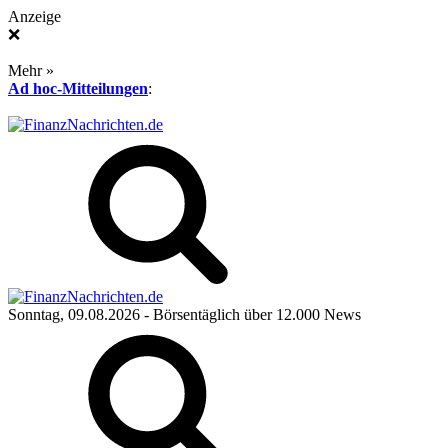
Anzeige
❌
Mehr »
Ad hoc-Mitteilungen
:
Sonntag, 09.08.2026
- Börsentäglich über 12.000 News