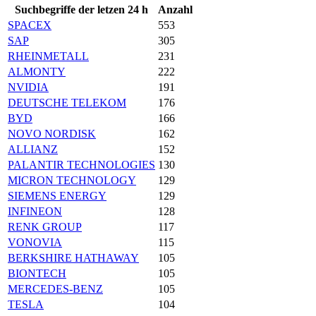
Suchbegriffe der letzen 24 h
Anzahl
SPACEX
553
SAP
305
RHEINMETALL
231
ALMONTY
222
NVIDIA
191
DEUTSCHE TELEKOM
176
BYD
166
NOVO NORDISK
162
ALLIANZ
152
PALANTIR TECHNOLOGIES
130
MICRON TECHNOLOGY
129
SIEMENS ENERGY
129
INFINEON
128
RENK GROUP
117
VONOVIA
115
BERKSHIRE HATHAWAY
105
BIONTECH
105
MERCEDES-BENZ
105
TESLA
104