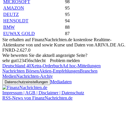
MICROSOFT
98
AMAZON
95
DEUTZ
95
HENSOLDT
94
BMW
88
EUWAX GOLD
87
Sie erhalten auf FinanzNachrichten.de kostenlose Realtime-
Aktienkurse von
und
sowie Kurse und Daten von
ARIVA.DE AG
.
FNRD-2.627.0
Wie bewerten Sie die aktuell angezeigte Seite?
sehr gut
1
2
3
4
5
6
schlecht
Problem melden
Deutschland 40
Xetra-Orderbuch
Ad hoc-Mitteilungen
Nachrichten Börsen
Aktien-Empfehlungen
Branchen
Medien
Nachrichten-Archiv
Mediadaten
Datenschutzeinstellungen
Impressum | AGB | Disclaimer | Datenschutz
RSS-News von FinanzNachrichten.de