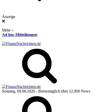
Anzeige
❌
Mehr »
Ad hoc-Mitteilungen
:
Sonntag, 09.08.2026
- Börsentäglich über 12.000 News