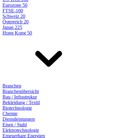
Eurozone 50
FTSE-100
Schweiz 20
Österreich 20
Japan 225
Hong Kong 50
Branchen
Branchenübersicht
Bau / Infrastrukur
Bekleidung / Textil
Biotechnologie
Chemie
Dienstleistungen
Eisen / Stahl
Elektrotechnologie
Erneuerbare Energien