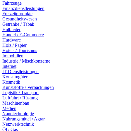
Fahrzeuge
Finanzdienstleistungen
Freizeitprodukte
Gesundheitswesen
Getränke / Tabak
Halbleiter
Handel / E-Commerce
Hardware
Holz / Papier
Hotels / Tourismus
Immobilien
Industrie / Mischkonzerne
Internet
IT-Dienstleistungen
Konsumgüter
Kosmetik
Kunststoffe / Verpackungen
Logistik / Transport
Luftfahrt / Rüstung
Maschinenbau
Medien
Nanotechnologie
Nahrungsmittel / Agrar
Netzwerktechnik
Öl / Gas