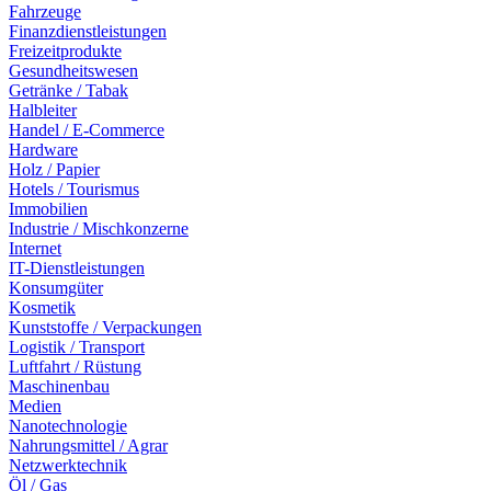
Fahrzeuge
Finanzdienstleistungen
Freizeitprodukte
Gesundheitswesen
Getränke / Tabak
Halbleiter
Handel / E-Commerce
Hardware
Holz / Papier
Hotels / Tourismus
Immobilien
Industrie / Mischkonzerne
Internet
IT-Dienstleistungen
Konsumgüter
Kosmetik
Kunststoffe / Verpackungen
Logistik / Transport
Luftfahrt / Rüstung
Maschinenbau
Medien
Nanotechnologie
Nahrungsmittel / Agrar
Netzwerktechnik
Öl / Gas