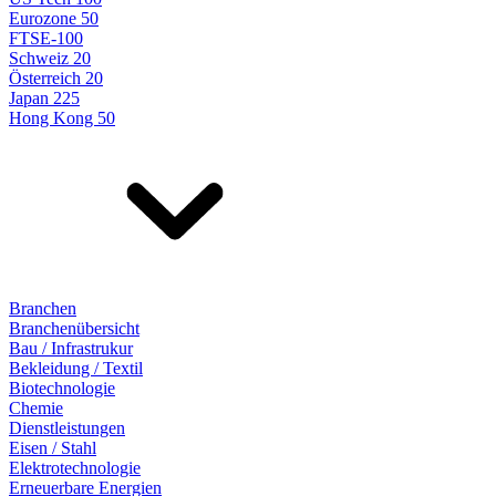
Eurozone 50
FTSE-100
Schweiz 20
Österreich 20
Japan 225
Hong Kong 50
Branchen
Branchenübersicht
Bau / Infrastrukur
Bekleidung / Textil
Biotechnologie
Chemie
Dienstleistungen
Eisen / Stahl
Elektrotechnologie
Erneuerbare Energien