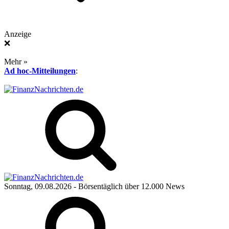
Anzeige
❌
Mehr »
Ad hoc-Mitteilungen
:
Sonntag, 09.08.2026
- Börsentäglich über 12.000 News