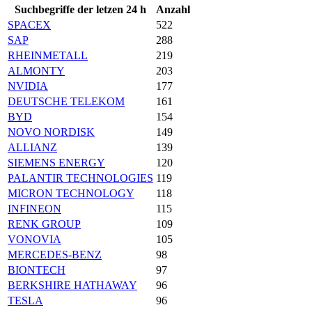
Suchbegriffe der letzen 24 h
Anzahl
SPACEX
522
SAP
288
RHEINMETALL
219
ALMONTY
203
NVIDIA
177
DEUTSCHE TELEKOM
161
BYD
154
NOVO NORDISK
149
ALLIANZ
139
SIEMENS ENERGY
120
PALANTIR TECHNOLOGIES
119
MICRON TECHNOLOGY
118
INFINEON
115
RENK GROUP
109
VONOVIA
105
MERCEDES-BENZ
98
BIONTECH
97
BERKSHIRE HATHAWAY
96
TESLA
96