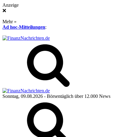
Anzeige
❌
Mehr »
Ad hoc-Mitteilungen
:
Sonntag, 09.08.2026
- Börsentäglich über 12.000 News