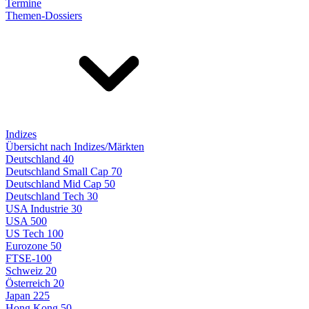
Termine
Themen-Dossiers
Indizes
Übersicht nach Indizes/Märkten
Deutschland 40
Deutschland Small Cap 70
Deutschland Mid Cap 50
Deutschland Tech 30
USA Industrie 30
USA 500
US Tech 100
Eurozone 50
FTSE-100
Schweiz 20
Österreich 20
Japan 225
Hong Kong 50