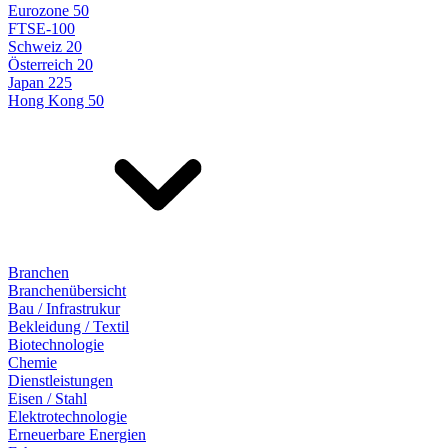
Eurozone 50
FTSE-100
Schweiz 20
Österreich 20
Japan 225
Hong Kong 50
Branchen
Branchenübersicht
Bau / Infrastrukur
Bekleidung / Textil
Biotechnologie
Chemie
Dienstleistungen
Eisen / Stahl
Elektrotechnologie
Erneuerbare Energien