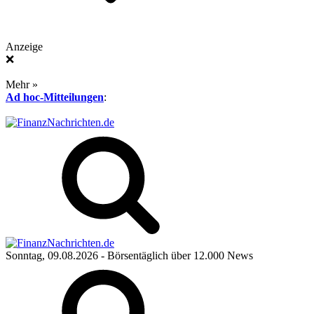
Anzeige
❌
Mehr »
Ad hoc-Mitteilungen
:
Sonntag, 09.08.2026
- Börsentäglich über 12.000 News