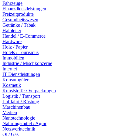
Fahrzeuge
Finanzdienstleistungen
Freizeitprodukte
Gesundheitswesen
Getränke / Tabak
Halbleiter
Handel / E-Commerce
Hardware
Holz / Papier
Hotels / Tourismus
Immobilien
Industrie / Mischkonzerne
Internet
IT-Dienstleistungen
Konsumgüter
Kosmetik
Kunststoffe / Verpackungen
Logistik / Transport
Luftfahrt / Rüstung
Maschinenbau
Medien
Nanotechnologie
Nahrungsmittel / Agrar
Netzwerktechnik
Öl / Gas