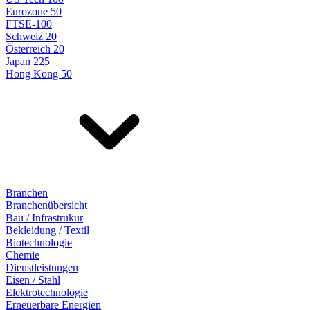
Eurozone 50
FTSE-100
Schweiz 20
Österreich 20
Japan 225
Hong Kong 50
Branchen
Branchenübersicht
Bau / Infrastrukur
Bekleidung / Textil
Biotechnologie
Chemie
Dienstleistungen
Eisen / Stahl
Elektrotechnologie
Erneuerbare Energien