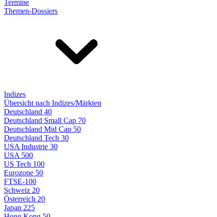
Termine
Themen-Dossiers
Indizes
Übersicht nach Indizes/Märkten
Deutschland 40
Deutschland Small Cap 70
Deutschland Mid Cap 50
Deutschland Tech 30
USA Industrie 30
USA 500
US Tech 100
Eurozone 50
FTSE-100
Schweiz 20
Österreich 20
Japan 225
Hong Kong 50