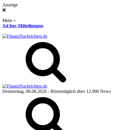
Anzeige
❌
Mehr »
Ad hoc-Mitteilungen
:
Donnerstag, 06.08.2026
- Börsentäglich über 12.000 News