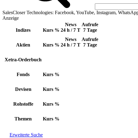
SalesCloser Technologies: Facebook, YouTube, Instagram, WhatsAp
Anzeige
News
Aufrufe
Indizes
Kurs
%
24 h / 7 T
7 Tage
News
Aufrufe
Aktien
Kurs
%
24 h / 7 T
7 Tage
Xetra-Orderbuch
Fonds
Kurs
%
Devisen
Kurs
%
Rohstoffe
Kurs
%
Themen
Kurs
%
Erweiterte Suche