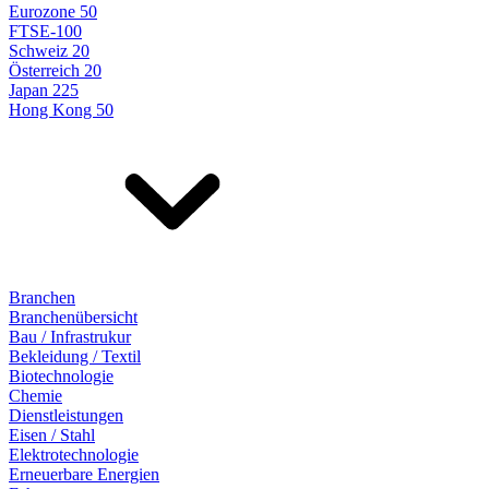
Eurozone 50
FTSE-100
Schweiz 20
Österreich 20
Japan 225
Hong Kong 50
Branchen
Branchenübersicht
Bau / Infrastrukur
Bekleidung / Textil
Biotechnologie
Chemie
Dienstleistungen
Eisen / Stahl
Elektrotechnologie
Erneuerbare Energien