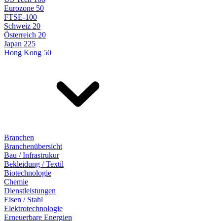
Eurozone 50
FTSE-100
Schweiz 20
Österreich 20
Japan 225
Hong Kong 50
Branchen
Branchenübersicht
Bau / Infrastrukur
Bekleidung / Textil
Biotechnologie
Chemie
Dienstleistungen
Eisen / Stahl
Elektrotechnologie
Erneuerbare Energien