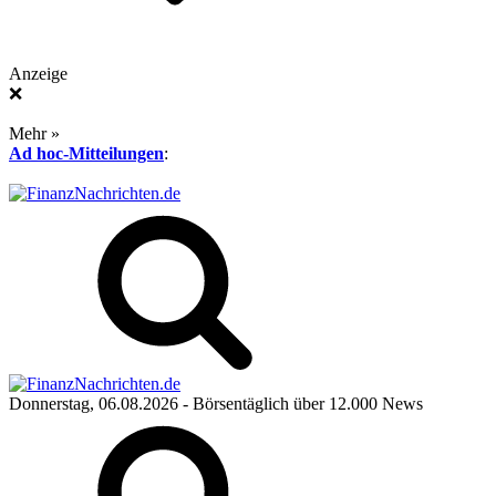
Anzeige
❌
Mehr »
Ad hoc-Mitteilungen
:
Donnerstag, 06.08.2026
- Börsentäglich über 12.000 News