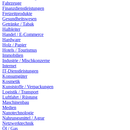
Fahrzeuge
Finanzdienstleistungen
Freizeitprodukte
Gesundheitswesen
Getränke / Tabak
Halbleiter
Handel / E-Commerce
Hardware
Holz / Papier
Hotels / Tourismus
Immobilien
Industrie / Mischkonzerne
Internet
IT-Dienstleistungen
Konsumgüter
Kosmetik
Kunststoffe / Verpackungen
Logistik / Transport
Luftfahrt / Rüstung
Maschinenbau
Medien
Nanotechnologie
Nahrungsmittel / Agrar
Netzwerktechnik
Öl / Gas