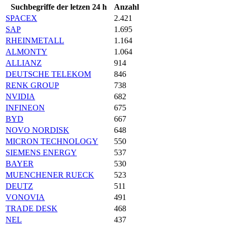
Suchbegriffe der letzen 24 h
Anzahl
SPACEX
2.421
SAP
1.695
RHEINMETALL
1.164
ALMONTY
1.064
ALLIANZ
914
DEUTSCHE TELEKOM
846
RENK GROUP
738
NVIDIA
682
INFINEON
675
BYD
667
NOVO NORDISK
648
MICRON TECHNOLOGY
550
SIEMENS ENERGY
537
BAYER
530
MUENCHENER RUECK
523
DEUTZ
511
VONOVIA
491
TRADE DESK
468
NEL
437