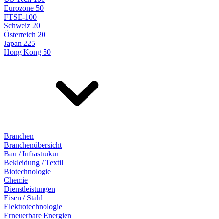
Eurozone 50
FTSE-100
Schweiz 20
Österreich 20
Japan 225
Hong Kong 50
Branchen
Branchenübersicht
Bau / Infrastrukur
Bekleidung / Textil
Biotechnologie
Chemie
Dienstleistungen
Eisen / Stahl
Elektrotechnologie
Erneuerbare Energien