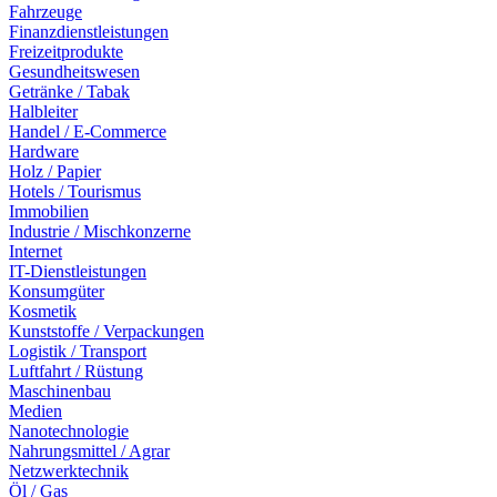
Fahrzeuge
Finanzdienstleistungen
Freizeitprodukte
Gesundheitswesen
Getränke / Tabak
Halbleiter
Handel / E-Commerce
Hardware
Holz / Papier
Hotels / Tourismus
Immobilien
Industrie / Mischkonzerne
Internet
IT-Dienstleistungen
Konsumgüter
Kosmetik
Kunststoffe / Verpackungen
Logistik / Transport
Luftfahrt / Rüstung
Maschinenbau
Medien
Nanotechnologie
Nahrungsmittel / Agrar
Netzwerktechnik
Öl / Gas