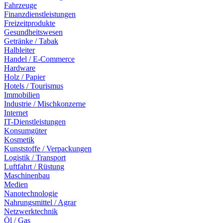
Fahrzeuge
Finanzdienstleistungen
Freizeitprodukte
Gesundheitswesen
Getränke / Tabak
Halbleiter
Handel / E-Commerce
Hardware
Holz / Papier
Hotels / Tourismus
Immobilien
Industrie / Mischkonzerne
Internet
IT-Dienstleistungen
Konsumgüter
Kosmetik
Kunststoffe / Verpackungen
Logistik / Transport
Luftfahrt / Rüstung
Maschinenbau
Medien
Nanotechnologie
Nahrungsmittel / Agrar
Netzwerktechnik
Öl / Gas