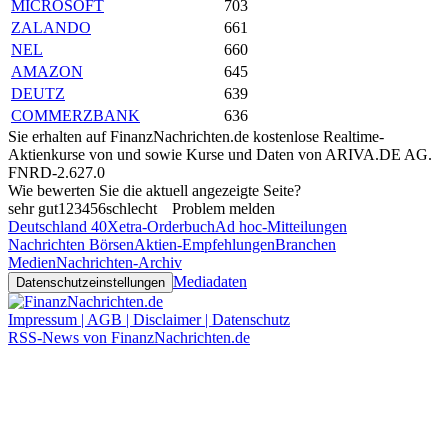
MICROSOFT
703
ZALANDO
661
NEL
660
AMAZON
645
DEUTZ
639
COMMERZBANK
636
Sie erhalten auf FinanzNachrichten.de kostenlose Realtime-
Aktienkurse von
und
sowie Kurse und Daten von
ARIVA.DE AG
.
FNRD-2.627.0
Wie bewerten Sie die aktuell angezeigte Seite?
sehr gut
1
2
3
4
5
6
schlecht
Problem melden
Deutschland 40
Xetra-Orderbuch
Ad hoc-Mitteilungen
Nachrichten Börsen
Aktien-Empfehlungen
Branchen
Medien
Nachrichten-Archiv
Mediadaten
Datenschutzeinstellungen
Impressum | AGB | Disclaimer | Datenschutz
RSS-News von FinanzNachrichten.de