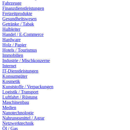
Fahrzeuge
Finanzdienstleistungen
Freizeitprodukte
Gesundheitswesen
Getränke / Tabak
Halbleiter
Handel / E-Commerce
Hardware
Holz / Papier
Hotels / Tourismus
Immobilien
Industrie / Mischkonzerne
Internet
IT-Dienstleistungen
Konsumgüter
Kosmetik
Kunststoffe / Verpackungen
Logistik / Transport
Luftfahrt / Rüstung
Maschinenbau
Medien
Nanotechnologie
Nahrungsmittel / Agrar
Netzwerktechnik
Öl / Gas