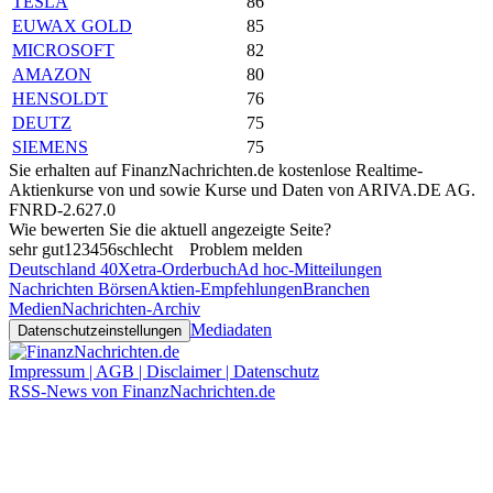
TESLA
86
EUWAX GOLD
85
MICROSOFT
82
AMAZON
80
HENSOLDT
76
DEUTZ
75
SIEMENS
75
Sie erhalten auf FinanzNachrichten.de kostenlose Realtime-
Aktienkurse von
und
sowie Kurse und Daten von
ARIVA.DE AG
.
FNRD-2.627.0
Wie bewerten Sie die aktuell angezeigte Seite?
sehr gut
1
2
3
4
5
6
schlecht
Problem melden
Deutschland 40
Xetra-Orderbuch
Ad hoc-Mitteilungen
Nachrichten Börsen
Aktien-Empfehlungen
Branchen
Medien
Nachrichten-Archiv
Mediadaten
Datenschutzeinstellungen
Impressum | AGB | Disclaimer | Datenschutz
RSS-News von FinanzNachrichten.de