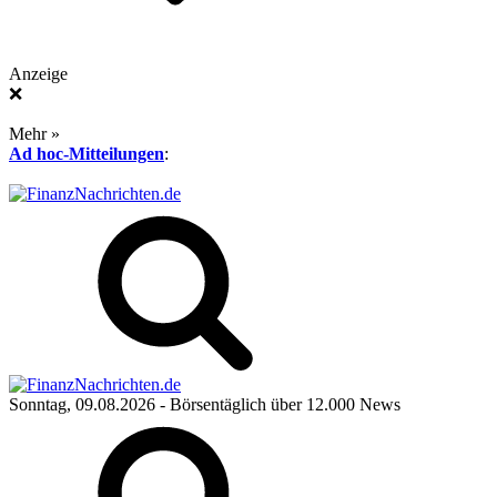
Anzeige
❌
Mehr »
Ad hoc-Mitteilungen
:
Sonntag, 09.08.2026
- Börsentäglich über 12.000 News