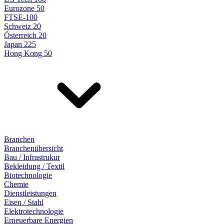
Eurozone 50
FTSE-100
Schweiz 20
Österreich 20
Japan 225
Hong Kong 50
Branchen
Branchenübersicht
Bau / Infrastrukur
Bekleidung / Textil
Biotechnologie
Chemie
Dienstleistungen
Eisen / Stahl
Elektrotechnologie
Erneuerbare Energien