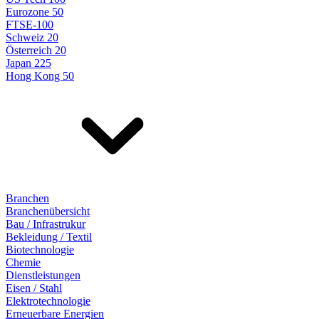
Eurozone 50
FTSE-100
Schweiz 20
Österreich 20
Japan 225
Hong Kong 50
Branchen
Branchenübersicht
Bau / Infrastrukur
Bekleidung / Textil
Biotechnologie
Chemie
Dienstleistungen
Eisen / Stahl
Elektrotechnologie
Erneuerbare Energien