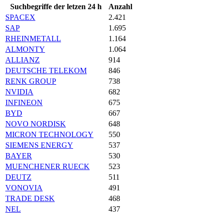
Suchbegriffe der letzen 24 h
Anzahl
SPACEX
2.421
SAP
1.695
RHEINMETALL
1.164
ALMONTY
1.064
ALLIANZ
914
DEUTSCHE TELEKOM
846
RENK GROUP
738
NVIDIA
682
INFINEON
675
BYD
667
NOVO NORDISK
648
MICRON TECHNOLOGY
550
SIEMENS ENERGY
537
BAYER
530
MUENCHENER RUECK
523
DEUTZ
511
VONOVIA
491
TRADE DESK
468
NEL
437