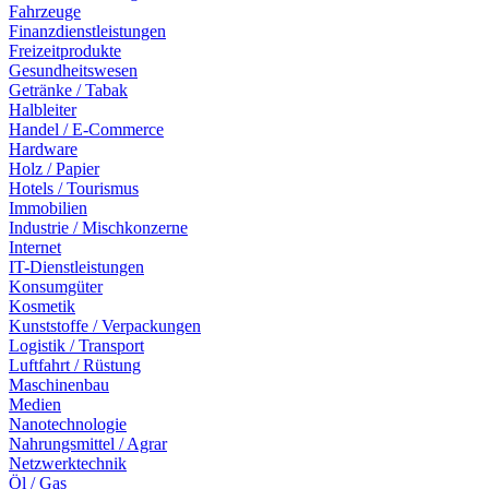
Fahrzeuge
Finanzdienstleistungen
Freizeitprodukte
Gesundheitswesen
Getränke / Tabak
Halbleiter
Handel / E-Commerce
Hardware
Holz / Papier
Hotels / Tourismus
Immobilien
Industrie / Mischkonzerne
Internet
IT-Dienstleistungen
Konsumgüter
Kosmetik
Kunststoffe / Verpackungen
Logistik / Transport
Luftfahrt / Rüstung
Maschinenbau
Medien
Nanotechnologie
Nahrungsmittel / Agrar
Netzwerktechnik
Öl / Gas