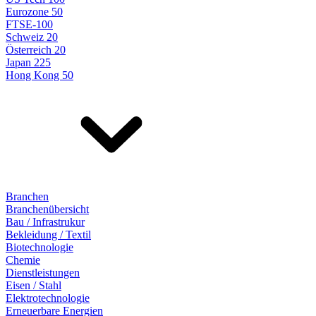
Eurozone 50
FTSE-100
Schweiz 20
Österreich 20
Japan 225
Hong Kong 50
Branchen
Branchenübersicht
Bau / Infrastrukur
Bekleidung / Textil
Biotechnologie
Chemie
Dienstleistungen
Eisen / Stahl
Elektrotechnologie
Erneuerbare Energien