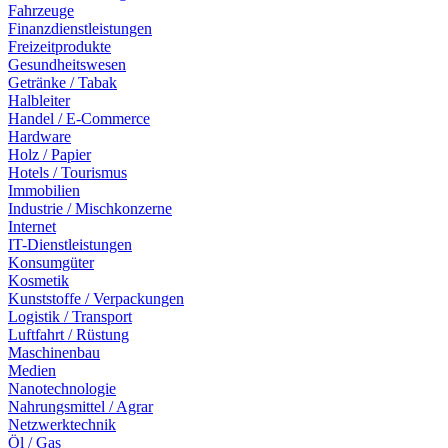
Fahrzeuge
Finanzdienstleistungen
Freizeitprodukte
Gesundheitswesen
Getränke / Tabak
Halbleiter
Handel / E-Commerce
Hardware
Holz / Papier
Hotels / Tourismus
Immobilien
Industrie / Mischkonzerne
Internet
IT-Dienstleistungen
Konsumgüter
Kosmetik
Kunststoffe / Verpackungen
Logistik / Transport
Luftfahrt / Rüstung
Maschinenbau
Medien
Nanotechnologie
Nahrungsmittel / Agrar
Netzwerktechnik
Öl / Gas