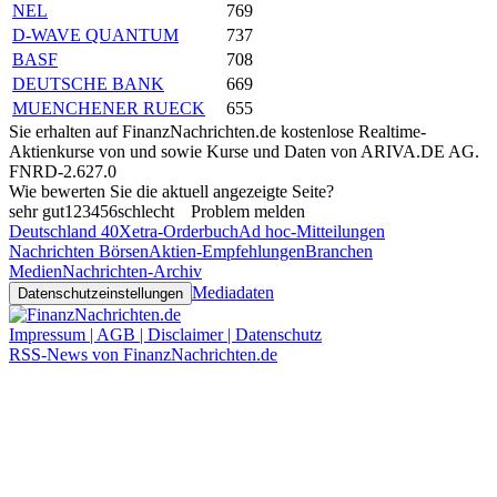
NEL
769
D-WAVE QUANTUM
737
BASF
708
DEUTSCHE BANK
669
MUENCHENER RUECK
655
Sie erhalten auf FinanzNachrichten.de kostenlose Realtime-
Aktienkurse von
und
sowie Kurse und Daten von
ARIVA.DE AG
.
FNRD-2.627.0
Wie bewerten Sie die aktuell angezeigte Seite?
sehr gut
1
2
3
4
5
6
schlecht
Problem melden
Deutschland 40
Xetra-Orderbuch
Ad hoc-Mitteilungen
Nachrichten Börsen
Aktien-Empfehlungen
Branchen
Medien
Nachrichten-Archiv
Mediadaten
Datenschutzeinstellungen
Impressum | AGB | Disclaimer | Datenschutz
RSS-News von FinanzNachrichten.de