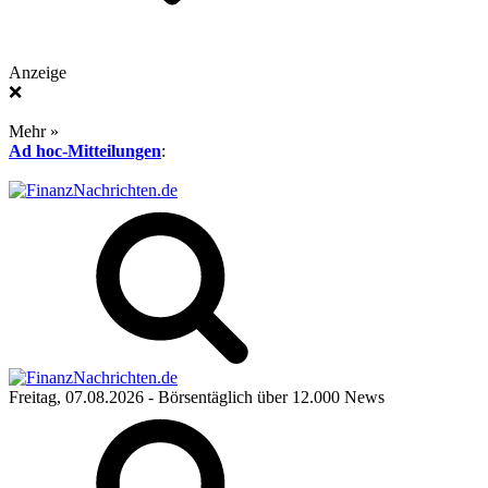
Anzeige
❌
Mehr »
Ad hoc-Mitteilungen
:
Freitag, 07.08.2026
- Börsentäglich über 12.000 News