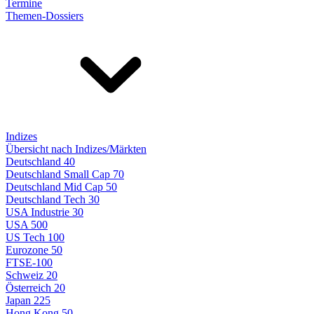
Termine
Themen-Dossiers
Indizes
Übersicht nach Indizes/Märkten
Deutschland 40
Deutschland Small Cap 70
Deutschland Mid Cap 50
Deutschland Tech 30
USA Industrie 30
USA 500
US Tech 100
Eurozone 50
FTSE-100
Schweiz 20
Österreich 20
Japan 225
Hong Kong 50