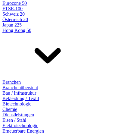
Eurozone 50
FTSE-100
Schweiz 20
Österreich 20
Japan 225
Hong Kong 50
Branchen
Branchenübersicht
Bau / Infrastrukur
Bekleidung / Textil
Biotechnologie
Chemie
Dienstleistungen
Eisen / Stahl
Elektrotechnologie
Erneuerbare Energien