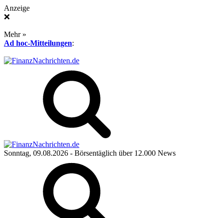
Anzeige
❌
Mehr »
Ad hoc-Mitteilungen
:
Sonntag, 09.08.2026
- Börsentäglich über 12.000 News