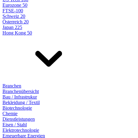
Eurozone 50
FTSE-100
Schweiz 20
Österreich 20
Japan 225
Hong Kong 50
Branchen
Branchenübersicht
Bau / Infrastrukur
Bekleidung / Textil
Biotechnologie
Chemie
Dienstleistungen
Eisen / Stahl
Elektrotechnologie
Erneuerbare Energien