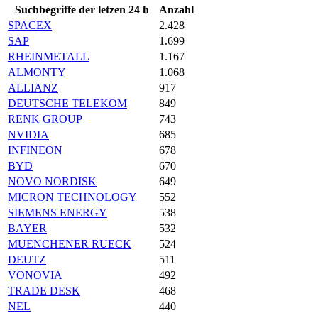
Suchbegriffe der letzen 24 h
Anzahl
SPACEX
2.428
SAP
1.699
RHEINMETALL
1.167
ALMONTY
1.068
ALLIANZ
917
DEUTSCHE TELEKOM
849
RENK GROUP
743
NVIDIA
685
INFINEON
678
BYD
670
NOVO NORDISK
649
MICRON TECHNOLOGY
552
SIEMENS ENERGY
538
BAYER
532
MUENCHENER RUECK
524
DEUTZ
511
VONOVIA
492
TRADE DESK
468
NEL
440