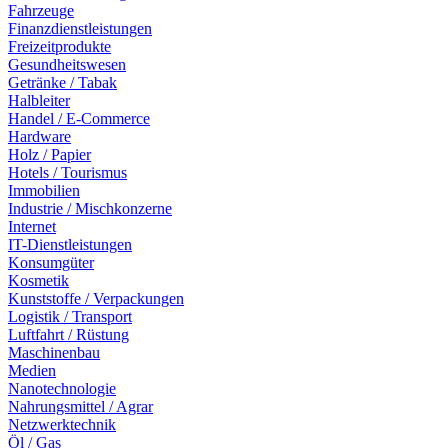
Fahrzeuge
Finanzdienstleistungen
Freizeitprodukte
Gesundheitswesen
Getränke / Tabak
Halbleiter
Handel / E-Commerce
Hardware
Holz / Papier
Hotels / Tourismus
Immobilien
Industrie / Mischkonzerne
Internet
IT-Dienstleistungen
Konsumgüter
Kosmetik
Kunststoffe / Verpackungen
Logistik / Transport
Luftfahrt / Rüstung
Maschinenbau
Medien
Nanotechnologie
Nahrungsmittel / Agrar
Netzwerktechnik
Öl / Gas