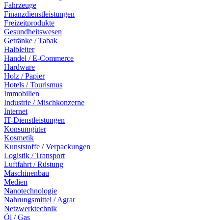
Fahrzeuge
Finanzdienstleistungen
Freizeitprodukte
Gesundheitswesen
Getränke / Tabak
Halbleiter
Handel / E-Commerce
Hardware
Holz / Papier
Hotels / Tourismus
Immobilien
Industrie / Mischkonzerne
Internet
IT-Dienstleistungen
Konsumgüter
Kosmetik
Kunststoffe / Verpackungen
Logistik / Transport
Luftfahrt / Rüstung
Maschinenbau
Medien
Nanotechnologie
Nahrungsmittel / Agrar
Netzwerktechnik
Öl / Gas