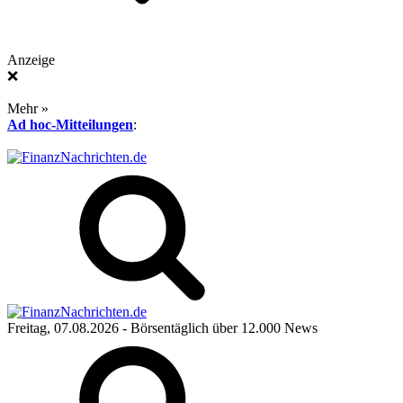
Anzeige
❌
Mehr »
Ad hoc-Mitteilungen
:
Freitag, 07.08.2026
- Börsentäglich über 12.000 News