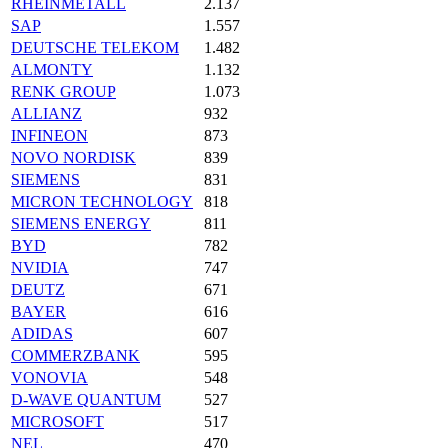
RHEINMETALL
2.137
SAP
1.557
DEUTSCHE TELEKOM
1.482
ALMONTY
1.132
RENK GROUP
1.073
ALLIANZ
932
INFINEON
873
NOVO NORDISK
839
SIEMENS
831
MICRON TECHNOLOGY
818
SIEMENS ENERGY
811
BYD
782
NVIDIA
747
DEUTZ
671
BAYER
616
ADIDAS
607
COMMERZBANK
595
VONOVIA
548
D-WAVE QUANTUM
527
MICROSOFT
517
NEL
470