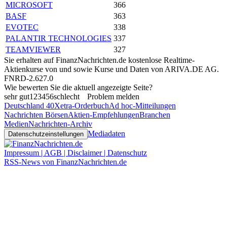
MICROSOFT
366
BASF
363
EVOTEC
338
PALANTIR TECHNOLOGIES
337
TEAMVIEWER
327
Sie erhalten auf FinanzNachrichten.de kostenlose Realtime-
Aktienkurse von
und
sowie Kurse und Daten von
ARIVA.DE AG
.
FNRD-2.627.0
Wie bewerten Sie die aktuell angezeigte Seite?
sehr gut
1
2
3
4
5
6
schlecht
Problem melden
Deutschland 40
Xetra-Orderbuch
Ad hoc-Mitteilungen
Nachrichten Börsen
Aktien-Empfehlungen
Branchen
Medien
Nachrichten-Archiv
Mediadaten
Datenschutzeinstellungen
Impressum | AGB | Disclaimer | Datenschutz
RSS-News von FinanzNachrichten.de