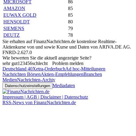
MICROSOFT
86
AMAZON
85
EUWAX GOLD
85
HENSOLDT
80
SIEMENS
79
DEUTZ
78
Sie erhalten auf FinanzNachrichten.de kostenlose Realtime-
Aktienkurse von
und
sowie Kurse und Daten von
ARIVA.DE AG
.
FNRD-2.627.0
Wie bewerten Sie die aktuell angezeigte Seite?
sehr gut
1
2
3
4
5
6
schlecht
Problem melden
Deutschland 40
Xetra-Orderbuch
Ad hoc-Mitteilungen
Nachrichten Börsen
Aktien-Empfehlungen
Branchen
Medien
Nachrichten-Archiv
Mediadaten
Datenschutzeinstellungen
Impressum | AGB | Disclaimer | Datenschutz
RSS-News von FinanzNachrichten.de