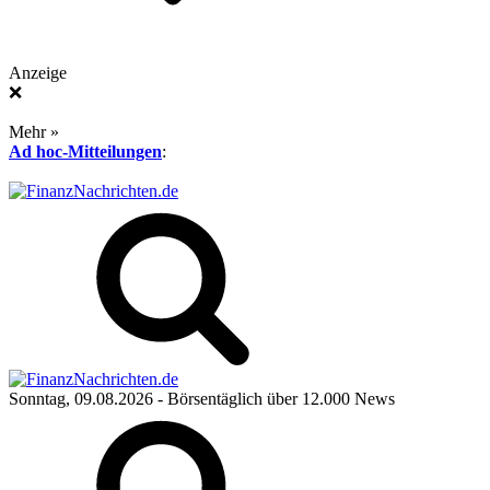
Anzeige
❌
Mehr »
Ad hoc-Mitteilungen
:
Sonntag, 09.08.2026
- Börsentäglich über 12.000 News