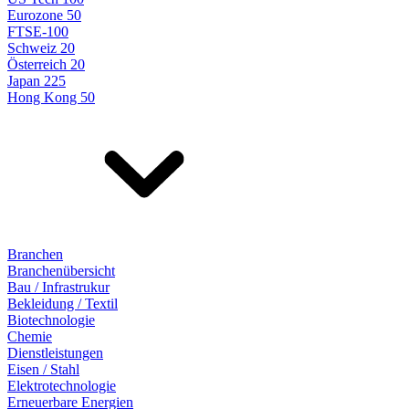
Eurozone 50
FTSE-100
Schweiz 20
Österreich 20
Japan 225
Hong Kong 50
Branchen
Branchenübersicht
Bau / Infrastrukur
Bekleidung / Textil
Biotechnologie
Chemie
Dienstleistungen
Eisen / Stahl
Elektrotechnologie
Erneuerbare Energien