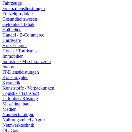
Fahrzeuge
Finanzdienstleistungen
Freizeitprodukte
Gesundheitswesen
Getränke / Tabak
Halbleiter
Handel / E-Commerce
Hardware
Holz / Papier
Hotels / Tourismus
Immobilien
Industrie / Mischkonzerne
Internet
IT-Dienstleistungen
Konsumgüter
Kosmetik
Kunststoffe / Verpackungen
Logistik / Transport
Luftfahrt / Rüstung
Maschinenbau
Medien
Nanotechnologie
Nahrungsmittel / Agrar
Netzwerktechnik
Öl / Gas