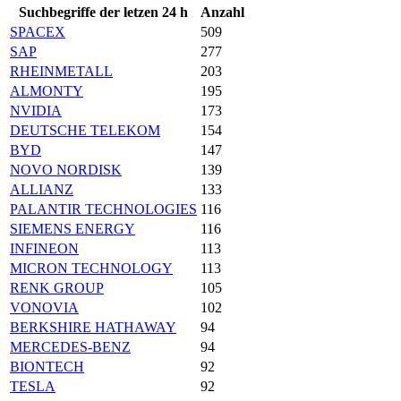
Suchbegriffe der letzen 24 h
Anzahl
SPACEX
509
SAP
277
RHEINMETALL
203
ALMONTY
195
NVIDIA
173
DEUTSCHE TELEKOM
154
BYD
147
NOVO NORDISK
139
ALLIANZ
133
PALANTIR TECHNOLOGIES
116
SIEMENS ENERGY
116
INFINEON
113
MICRON TECHNOLOGY
113
RENK GROUP
105
VONOVIA
102
BERKSHIRE HATHAWAY
94
MERCEDES-BENZ
94
BIONTECH
92
TESLA
92