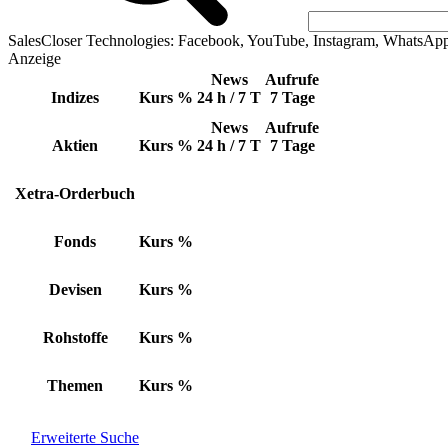
SalesCloser Technologies: Facebook, YouTube, Instagram, WhatsAp
Anzeige
News
Aufrufe
Indizes
Kurs
%
24 h / 7 T
7 Tage
News
Aufrufe
Aktien
Kurs
%
24 h / 7 T
7 Tage
Xetra-Orderbuch
Fonds
Kurs
%
Devisen
Kurs
%
Rohstoffe
Kurs
%
Themen
Kurs
%
Erweiterte Suche