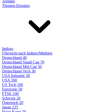
Termine
Themen-Dossiers
Indizes
Übersicht nach Indizes/Märkten
Deutschland 40
Deutschland Small Cap 70
Deutschland Mid Cap 50
Deutschland Tech 30
USA Industrie 30
USA 500
US Tech 100
Eurozone 50
FTSE-100
Schweiz 20
Österreich 20
Japan 225
Hong Kong 50