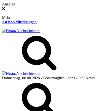
Anzeige
❌
Mehr »
Ad hoc-Mitteilungen
:
Donnerstag, 06.08.2026
- Börsentäglich über 12.000 News