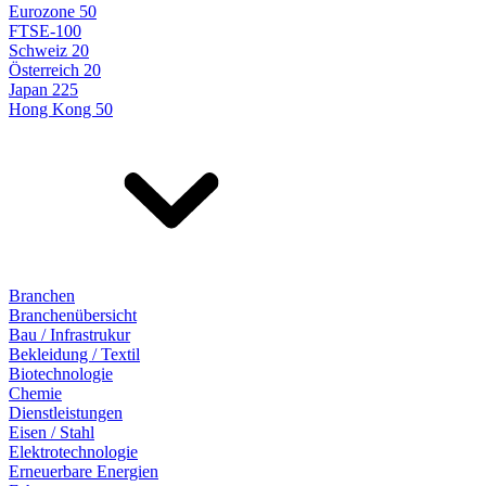
Eurozone 50
FTSE-100
Schweiz 20
Österreich 20
Japan 225
Hong Kong 50
Branchen
Branchenübersicht
Bau / Infrastrukur
Bekleidung / Textil
Biotechnologie
Chemie
Dienstleistungen
Eisen / Stahl
Elektrotechnologie
Erneuerbare Energien