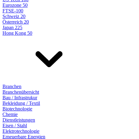
Eurozone 50
FTSE-100
Schweiz 20
Österreich 20
Japan 225
Hong Kong 50
Branchen
Branchenübersicht
Bau / Infrastrukur
Bekleidung / Textil
Biotechnologie
Chemie
Dienstleistungen
Eisen / Stahl
Elektrotechnologie
Erneuerbare Energien