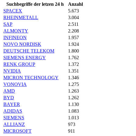
Suchbegriffe der letzen 24 h
Anzahl
SPACEX
5.673
RHEINMETALL
3.004
SAP
2.511
ALMONTY
2.208
INFINEON
1.957
NOVO NORDISK
1.924
DEUTSCHE TELEKOM
1.800
SIEMENS ENERGY
1.762
RENK GROUP
1.372
NVIDIA
1.351
MICRON TECHNOLOGY
1.346
VONOVIA
1.275
AMD
1.263
BYD
1.262
BAYER
1.130
ADIDAS
1.083
SIEMENS
1.013
ALLIANZ
973
MICROSOFT
911