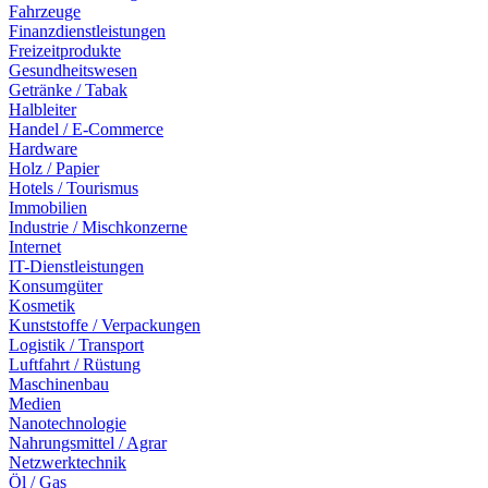
Fahrzeuge
Finanzdienstleistungen
Freizeitprodukte
Gesundheitswesen
Getränke / Tabak
Halbleiter
Handel / E-Commerce
Hardware
Holz / Papier
Hotels / Tourismus
Immobilien
Industrie / Mischkonzerne
Internet
IT-Dienstleistungen
Konsumgüter
Kosmetik
Kunststoffe / Verpackungen
Logistik / Transport
Luftfahrt / Rüstung
Maschinenbau
Medien
Nanotechnologie
Nahrungsmittel / Agrar
Netzwerktechnik
Öl / Gas