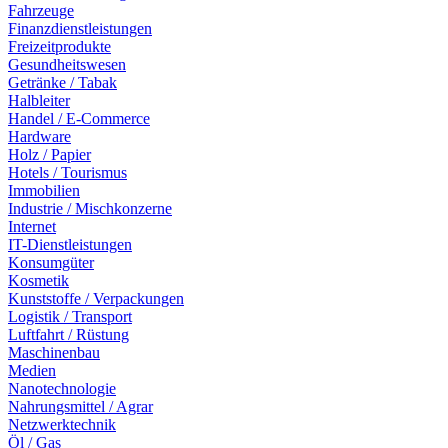
Fahrzeuge
Finanzdienstleistungen
Freizeitprodukte
Gesundheitswesen
Getränke / Tabak
Halbleiter
Handel / E-Commerce
Hardware
Holz / Papier
Hotels / Tourismus
Immobilien
Industrie / Mischkonzerne
Internet
IT-Dienstleistungen
Konsumgüter
Kosmetik
Kunststoffe / Verpackungen
Logistik / Transport
Luftfahrt / Rüstung
Maschinenbau
Medien
Nanotechnologie
Nahrungsmittel / Agrar
Netzwerktechnik
Öl / Gas