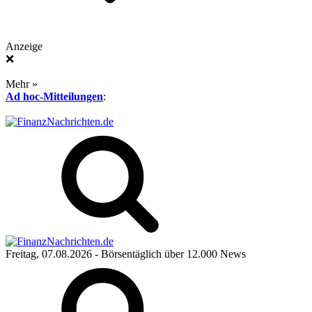
Anzeige
❌
Mehr »
Ad hoc-Mitteilungen
:
Freitag, 07.08.2026
- Börsentäglich über 12.000 News