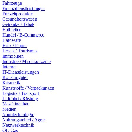
Fahrzeuge
Finanzdienstleistungen
Freizeitprodukte
Gesundheitswesen
Getränke / Tabak
Halbleiter
Handel / E-Commerce
Hardware
Holz / Papier
Hotels / Tourismus
Immobilien
Industrie / Mischkonzerne
Internet
IT-Dienstleistungen
Konsumgüter
Kosmetik
Kunststoffe / Verpackungen
Logistik / Transport
Luftfahrt / Rüstung
Maschinenbau
Medien
Nanotechnologie
Nahrungsmittel / Agrar
Netzwerktechnik
Öl / Gas