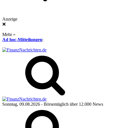
Anzeige
❌
Mehr »
Ad hoc-Mitteilungen
:
Sonntag, 09.08.2026
- Börsentäglich über 12.000 News