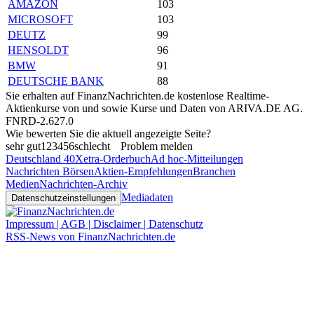
AMAZON
103
MICROSOFT
103
DEUTZ
99
HENSOLDT
96
BMW
91
DEUTSCHE BANK
88
Sie erhalten auf FinanzNachrichten.de kostenlose Realtime-
Aktienkurse von
und
sowie Kurse und Daten von
ARIVA.DE AG
.
FNRD-2.627.0
Wie bewerten Sie die aktuell angezeigte Seite?
sehr gut
1
2
3
4
5
6
schlecht
Problem melden
Deutschland 40
Xetra-Orderbuch
Ad hoc-Mitteilungen
Nachrichten Börsen
Aktien-Empfehlungen
Branchen
Medien
Nachrichten-Archiv
Mediadaten
Datenschutzeinstellungen
Impressum | AGB | Disclaimer | Datenschutz
RSS-News von FinanzNachrichten.de