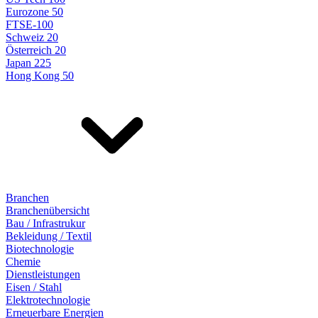
Eurozone 50
FTSE-100
Schweiz 20
Österreich 20
Japan 225
Hong Kong 50
Branchen
Branchenübersicht
Bau / Infrastrukur
Bekleidung / Textil
Biotechnologie
Chemie
Dienstleistungen
Eisen / Stahl
Elektrotechnologie
Erneuerbare Energien