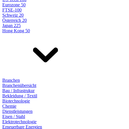
Eurozone 50
FTSE-100
Schweiz 20
Österreich 20
Japan 225
Hong Kong 50
Branchen
Branchenübersicht
Bau / Infrastrukur
Bekleidung / Textil
Biotechnologie
Chemie
Dienstleistungen
Eisen / Stahl
Elektrotechnologie
Erneuerbare Energien