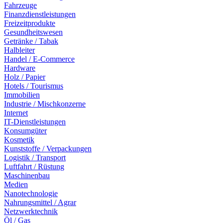
Fahrzeuge
Finanzdienstleistungen
Freizeitprodukte
Gesundheitswesen
Getränke / Tabak
Halbleiter
Handel / E-Commerce
Hardware
Holz / Papier
Hotels / Tourismus
Immobilien
Industrie / Mischkonzerne
Internet
IT-Dienstleistungen
Konsumgüter
Kosmetik
Kunststoffe / Verpackungen
Logistik / Transport
Luftfahrt / Rüstung
Maschinenbau
Medien
Nanotechnologie
Nahrungsmittel / Agrar
Netzwerktechnik
Öl / Gas