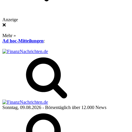
Anzeige
❌
Mehr »
Ad hoc-Mitteilungen
:
Sonntag, 09.08.2026
- Börsentäglich über 12.000 News