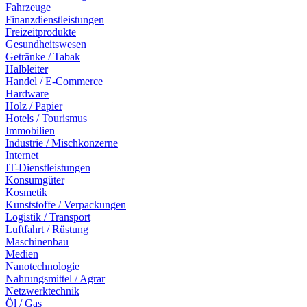
Fahrzeuge
Finanzdienstleistungen
Freizeitprodukte
Gesundheitswesen
Getränke / Tabak
Halbleiter
Handel / E-Commerce
Hardware
Holz / Papier
Hotels / Tourismus
Immobilien
Industrie / Mischkonzerne
Internet
IT-Dienstleistungen
Konsumgüter
Kosmetik
Kunststoffe / Verpackungen
Logistik / Transport
Luftfahrt / Rüstung
Maschinenbau
Medien
Nanotechnologie
Nahrungsmittel / Agrar
Netzwerktechnik
Öl / Gas