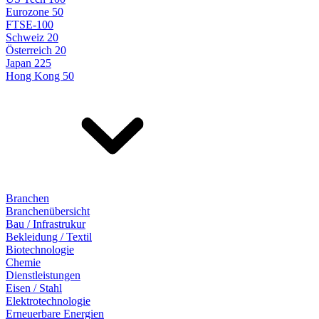
Eurozone 50
FTSE-100
Schweiz 20
Österreich 20
Japan 225
Hong Kong 50
Branchen
Branchenübersicht
Bau / Infrastrukur
Bekleidung / Textil
Biotechnologie
Chemie
Dienstleistungen
Eisen / Stahl
Elektrotechnologie
Erneuerbare Energien