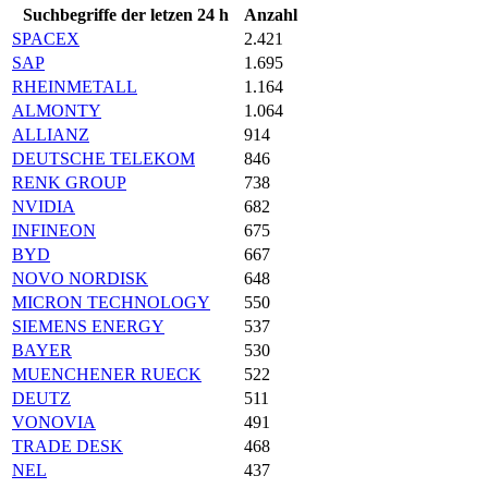
Suchbegriffe der letzen 24 h
Anzahl
SPACEX
2.421
SAP
1.695
RHEINMETALL
1.164
ALMONTY
1.064
ALLIANZ
914
DEUTSCHE TELEKOM
846
RENK GROUP
738
NVIDIA
682
INFINEON
675
BYD
667
NOVO NORDISK
648
MICRON TECHNOLOGY
550
SIEMENS ENERGY
537
BAYER
530
MUENCHENER RUECK
522
DEUTZ
511
VONOVIA
491
TRADE DESK
468
NEL
437